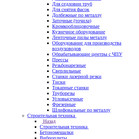
Для седловин труб
Для снятия фасок
Долбежные по металлу
Заточные (точила)
Кромкооблицовочные
Кузнечное оборудование
Ленточные пилы металлу
Оборудование для производства
воздуховодов
Обрабатывающие центры с ЧПУ
Прессы
Резьбонарезные
Сверлильные
Станки лазерной резки
Тиски
Токарные станки
Труборезы
Угловысечные
Фрезерные
Шлифовальные по металлу
Строительная техника
Назад
Строительная техника
Бетономешалки
Виброплиты