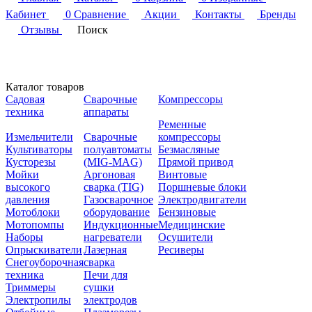
Кабинет
0
Сравнение
Акции
Контакты
Бренды
Отзывы
Поиск
Каталог товаров
Садовая
Сварочные
Компрессоры
техника
аппараты
Ременные
Измельчители
Сварочные
компрессоры
Культиваторы
полуавтоматы
Безмасляные
Кусторезы
(MIG-MAG)
Прямой привод
Мойки
Аргоновая
Винтовые
высокого
сварка (TIG)
Поршневые блоки
давления
Газосварочное
Электродвигатели
Мотоблоки
оборудование
Бензиновые
Мотопомпы
Индукционные
Медицинские
Наборы
нагреватели
Осушители
Опрыскиватели
Лазерная
Ресиверы
Снегоуборочная
сварка
техника
Печи для
Триммеры
сушки
Электропилы
электродов