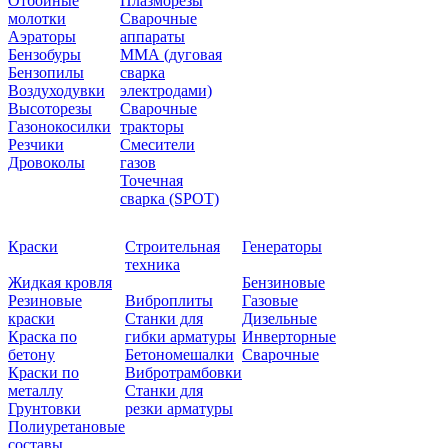
Отбойные
Плазморезы
молотки
Сварочные
Аэраторы
аппараты
Бензобуры
ММА (дуговая
Бензопилы
сварка
Воздуходувки
электродами)
Высоторезы
Сварочные
Газонокосилки
тракторы
Резчики
Смесители
Дровоколы
газов
Точечная
сварка (SPOT)
Краски
Строительная
Генераторы
техника
Жидкая кровля
Бензиновые
Резиновые
Виброплиты
Газовые
краски
Станки для
Дизельные
Краска по
гибки арматуры
Инверторные
бетону
Бетономешалки
Сварочные
Краски по
Вибротрамбовки
металлу
Станки для
Грунтовки
резки арматуры
Полиуретановые
составы