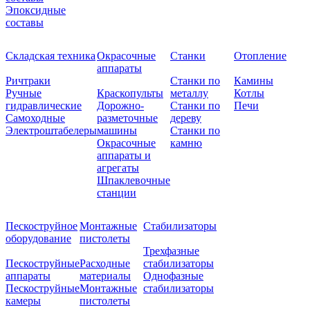
Эпоксидные
составы
Складская техника
Окрасочные
Станки
Отопление
аппараты
Ричтраки
Станки по
Камины
Ручные
Краскопульты
металлу
Котлы
гидравлические
Дорожно-
Станки по
Печи
Самоходные
разметочные
дереву
Электроштабелеры
машины
Станки по
Окрасочные
камню
аппараты и
агрегаты
Шпаклевочные
станции
Пескоструйное
Монтажные
Стабилизаторы
оборудование
пистолеты
Трехфазные
Пескоструйные
Расходные
стабилизаторы
аппараты
материалы
Однофазные
Пескоструйные
Монтажные
стабилизаторы
камеры
пистолеты