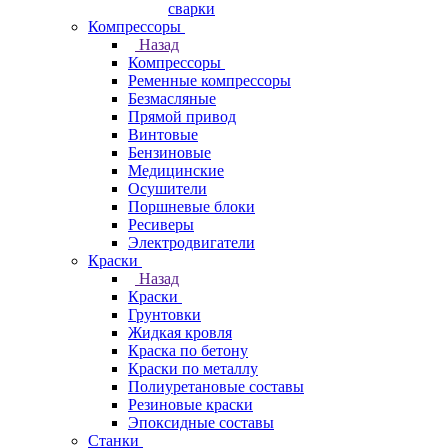
сварки
Компрессоры
Назад
Компрессоры
Ременные компрессоры
Безмасляные
Прямой привод
Винтовые
Бензиновые
Медицинские
Осушители
Поршневые блоки
Ресиверы
Электродвигатели
Краски
Назад
Краски
Грунтовки
Жидкая кровля
Краска по бетону
Краски по металлу
Полиуретановые составы
Резиновые краски
Эпоксидные составы
Станки