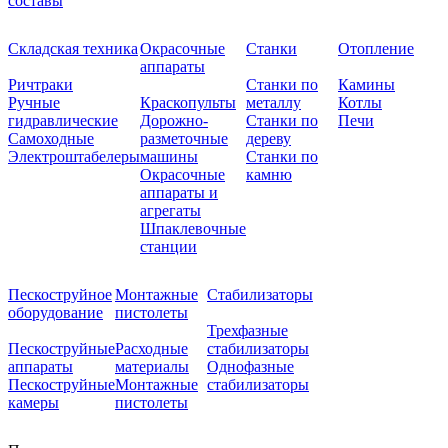
составы
Складская техника
Окрасочные
Станки
Отопление
аппараты
Ричтраки
Станки по
Камины
Ручные
Краскопульты
металлу
Котлы
гидравлические
Дорожно-
Станки по
Печи
Самоходные
разметочные
дереву
Электроштабелеры
машины
Станки по
Окрасочные
камню
аппараты и
агрегаты
Шпаклевочные
станции
Пескоструйное
Монтажные
Стабилизаторы
оборудование
пистолеты
Трехфазные
Пескоструйные
Расходные
стабилизаторы
аппараты
материалы
Однофазные
Пескоструйные
Монтажные
стабилизаторы
камеры
пистолеты