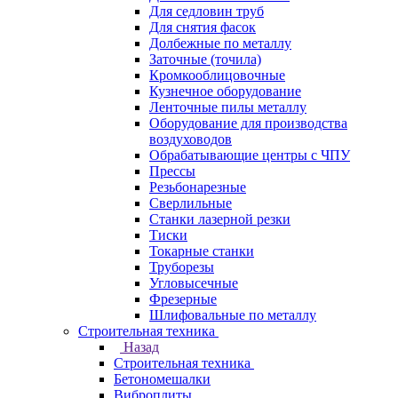
Для седловин труб
Для снятия фасок
Долбежные по металлу
Заточные (точила)
Кромкооблицовочные
Кузнечное оборудование
Ленточные пилы металлу
Оборудование для производства
воздуховодов
Обрабатывающие центры с ЧПУ
Прессы
Резьбонарезные
Сверлильные
Станки лазерной резки
Тиски
Токарные станки
Труборезы
Угловысечные
Фрезерные
Шлифовальные по металлу
Строительная техника
Назад
Строительная техника
Бетономешалки
Виброплиты