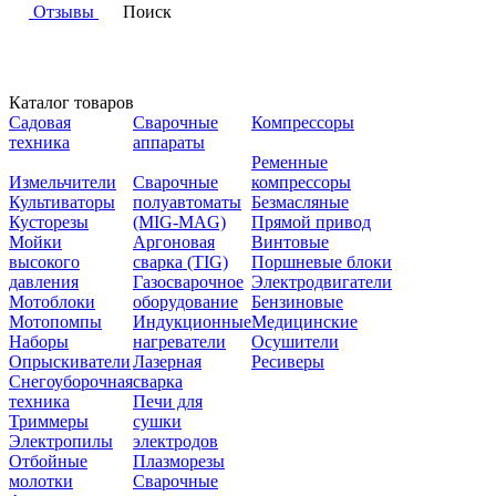
Отзывы
Поиск
Каталог товаров
Садовая
Сварочные
Компрессоры
техника
аппараты
Ременные
Измельчители
Сварочные
компрессоры
Культиваторы
полуавтоматы
Безмасляные
Кусторезы
(MIG-MAG)
Прямой привод
Мойки
Аргоновая
Винтовые
высокого
сварка (TIG)
Поршневые блоки
давления
Газосварочное
Электродвигатели
Мотоблоки
оборудование
Бензиновые
Мотопомпы
Индукционные
Медицинские
Наборы
нагреватели
Осушители
Опрыскиватели
Лазерная
Ресиверы
Снегоуборочная
сварка
техника
Печи для
Триммеры
сушки
Электропилы
электродов
Отбойные
Плазморезы
молотки
Сварочные