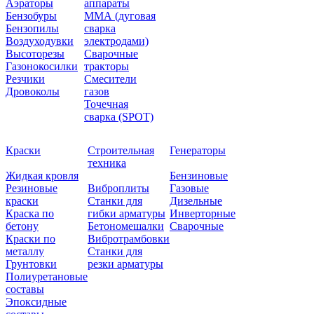
Аэраторы
аппараты
Бензобуры
ММА (дуговая
Бензопилы
сварка
Воздуходувки
электродами)
Высоторезы
Сварочные
Газонокосилки
тракторы
Резчики
Смесители
Дровоколы
газов
Точечная
сварка (SPOT)
Краски
Строительная
Генераторы
техника
Жидкая кровля
Бензиновые
Резиновые
Виброплиты
Газовые
краски
Станки для
Дизельные
Краска по
гибки арматуры
Инверторные
бетону
Бетономешалки
Сварочные
Краски по
Вибротрамбовки
металлу
Станки для
Грунтовки
резки арматуры
Полиуретановые
составы
Эпоксидные