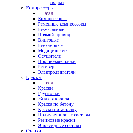
сварки
Компрессоры
Назад
Компрессоры
Ременные компрессоры
Безмасляные
Прямой привод
Винтовые
Бензиновые
Медицинские
Осушители
Поршневые блоки
Ресиверы
Электродвигатели
Краски
Назад
Краски
Грунтовки
Жидкая кровля
Краска по бетону
Краски по металлу
Полиуретановые составы
Резиновые краски
Эпоксидные составы
Станки