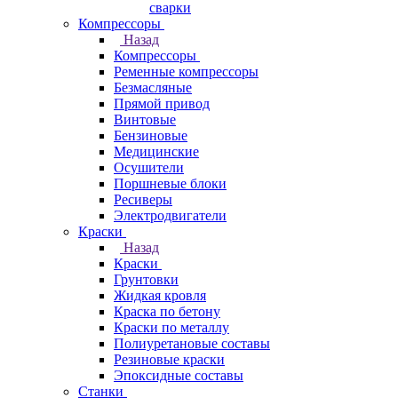
сварки
Компрессоры
Назад
Компрессоры
Ременные компрессоры
Безмасляные
Прямой привод
Винтовые
Бензиновые
Медицинские
Осушители
Поршневые блоки
Ресиверы
Электродвигатели
Краски
Назад
Краски
Грунтовки
Жидкая кровля
Краска по бетону
Краски по металлу
Полиуретановые составы
Резиновые краски
Эпоксидные составы
Станки