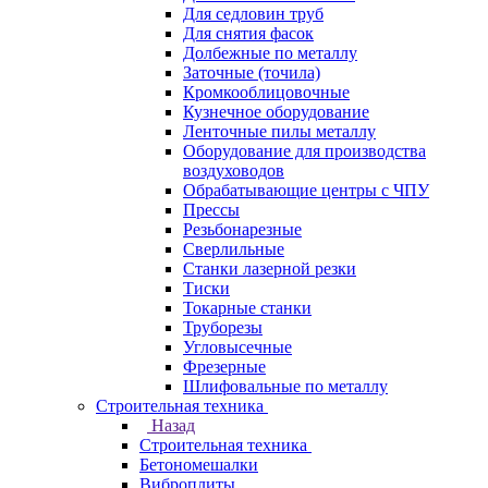
Для седловин труб
Для снятия фасок
Долбежные по металлу
Заточные (точила)
Кромкооблицовочные
Кузнечное оборудование
Ленточные пилы металлу
Оборудование для производства
воздуховодов
Обрабатывающие центры с ЧПУ
Прессы
Резьбонарезные
Сверлильные
Станки лазерной резки
Тиски
Токарные станки
Труборезы
Угловысечные
Фрезерные
Шлифовальные по металлу
Строительная техника
Назад
Строительная техника
Бетономешалки
Виброплиты