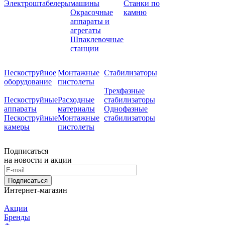
Электроштабелеры
машины
Станки по
Окрасочные
камню
аппараты и
агрегаты
Шпаклевочные
станции
Пескоструйное
Монтажные
Стабилизаторы
оборудование
пистолеты
Трехфазные
Пескоструйные
Расходные
стабилизаторы
аппараты
материалы
Однофазные
Пескоструйные
Монтажные
стабилизаторы
камеры
пистолеты
Подписаться
на новости и акции
Подписаться
Интернет-магазин
Акции
Бренды