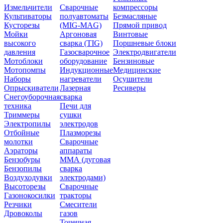
Измельчители
Сварочные
компрессоры
Культиваторы
полуавтоматы
Безмасляные
Кусторезы
(MIG-MAG)
Прямой привод
Мойки
Аргоновая
Винтовые
высокого
сварка (TIG)
Поршневые блоки
давления
Газосварочное
Электродвигатели
Мотоблоки
оборудование
Бензиновые
Мотопомпы
Индукционные
Медицинские
Наборы
нагреватели
Осушители
Опрыскиватели
Лазерная
Ресиверы
Снегоуборочная
сварка
техника
Печи для
Триммеры
сушки
Электропилы
электродов
Отбойные
Плазморезы
молотки
Сварочные
Аэраторы
аппараты
Бензобуры
ММА (дуговая
Бензопилы
сварка
Воздуходувки
электродами)
Высоторезы
Сварочные
Газонокосилки
тракторы
Резчики
Смесители
Дровоколы
газов
Точечная