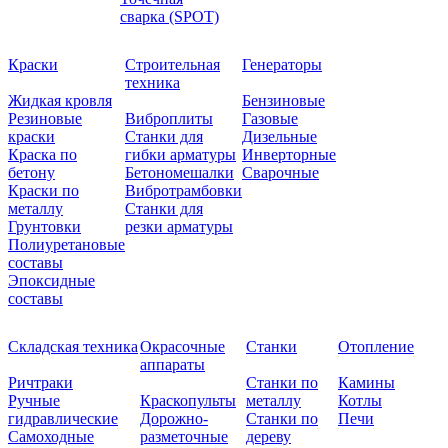
сварка (SPOT)
Краски
Строительная
Генераторы
техника
Жидкая кровля
Бензиновые
Резиновые
Виброплиты
Газовые
краски
Станки для
Дизельные
Краска по
гибки арматуры
Инверторные
бетону
Бетономешалки
Сварочные
Краски по
Вибротрамбовки
металлу
Станки для
Грунтовки
резки арматуры
Полиуретановые
составы
Эпоксидные
составы
Складская техника
Окрасочные
Станки
Отопление
аппараты
Ричтраки
Станки по
Камины
Ручные
Краскопульты
металлу
Котлы
гидравлические
Дорожно-
Станки по
Печи
Самоходные
разметочные
дереву