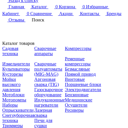
Назад к списку
Главная
Каталог
0
Корзина
0
Избранные
Кабинет
0
Сравнение
Акции
Контакты
Бренды
Отзывы
Поиск
Каталог товаров
Садовая
Сварочные
Компрессоры
техника
аппараты
Ременные
Измельчители
Сварочные
компрессоры
Культиваторы
полуавтоматы
Безмасляные
Кусторезы
(MIG-MAG)
Прямой привод
Мойки
Аргоновая
Винтовые
высокого
сварка (TIG)
Поршневые блоки
давления
Газосварочное
Электродвигатели
Мотоблоки
оборудование
Бензиновые
Мотопомпы
Индукционные
Медицинские
Наборы
нагреватели
Осушители
Опрыскиватели
Лазерная
Ресиверы
Снегоуборочная
сварка
техника
Печи для
Триммеры
сушки