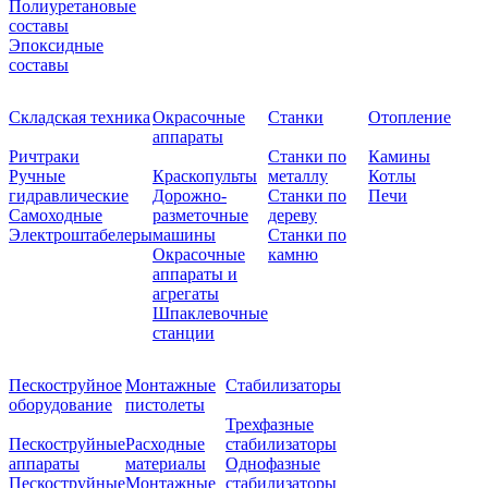
Полиуретановые
составы
Эпоксидные
составы
Складская техника
Окрасочные
Станки
Отопление
аппараты
Ричтраки
Станки по
Камины
Ручные
Краскопульты
металлу
Котлы
гидравлические
Дорожно-
Станки по
Печи
Самоходные
разметочные
дереву
Электроштабелеры
машины
Станки по
Окрасочные
камню
аппараты и
агрегаты
Шпаклевочные
станции
Пескоструйное
Монтажные
Стабилизаторы
оборудование
пистолеты
Трехфазные
Пескоструйные
Расходные
стабилизаторы
аппараты
материалы
Однофазные
Пескоструйные
Монтажные
стабилизаторы