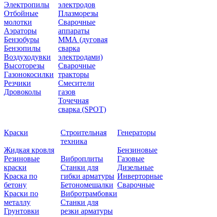
Электропилы
электродов
Отбойные
Плазморезы
молотки
Сварочные
Аэраторы
аппараты
Бензобуры
ММА (дуговая
Бензопилы
сварка
Воздуходувки
электродами)
Высоторезы
Сварочные
Газонокосилки
тракторы
Резчики
Смесители
Дровоколы
газов
Точечная
сварка (SPOT)
Краски
Строительная
Генераторы
техника
Жидкая кровля
Бензиновые
Резиновые
Виброплиты
Газовые
краски
Станки для
Дизельные
Краска по
гибки арматуры
Инверторные
бетону
Бетономешалки
Сварочные
Краски по
Вибротрамбовки
металлу
Станки для
Грунтовки
резки арматуры