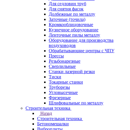
Для седловин труб
Для снятия фасок
Долбежные по металлу
Заточные (точила)
Кромкооблицовочные
Кузнечное оборудование
Ленточные пилы металлу
Оборудование для производства
воздуховодов
Обрабатывающие центры с ЧПУ
Прессы
Резьбонарезные
Сверлильные
Станки лазерной резки
Тиски
Токарные станки
Труборезы
Угловысечные
Фрезерные
Шлифовальные по металлу
Строительная техника
Назад
Строительная техника
Бетономешалки
Виброплиты