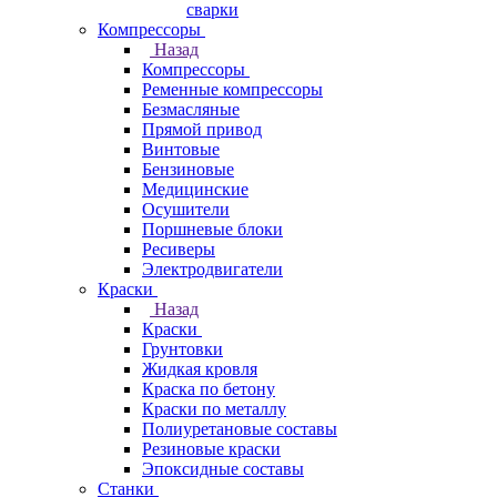
сварки
Компрессоры
Назад
Компрессоры
Ременные компрессоры
Безмасляные
Прямой привод
Винтовые
Бензиновые
Медицинские
Осушители
Поршневые блоки
Ресиверы
Электродвигатели
Краски
Назад
Краски
Грунтовки
Жидкая кровля
Краска по бетону
Краски по металлу
Полиуретановые составы
Резиновые краски
Эпоксидные составы
Станки