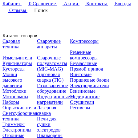
Кабинет
0
Сравнение
Акции
Контакты
Бренды
Отзывы
Поиск
Каталог товаров
Садовая
Сварочные
Компрессоры
техника
аппараты
Ременные
Измельчители
Сварочные
компрессоры
Культиваторы
полуавтоматы
Безмасляные
Кусторезы
(MIG-MAG)
Прямой привод
Мойки
Аргоновая
Винтовые
высокого
сварка (TIG)
Поршневые блоки
давления
Газосварочное
Электродвигатели
Мотоблоки
оборудование
Бензиновые
Мотопомпы
Индукционные
Медицинские
Наборы
нагреватели
Осушители
Опрыскиватели
Лазерная
Ресиверы
Снегоуборочная
сварка
техника
Печи для
Триммеры
сушки
Электропилы
электродов
Отбойные
Плазморезы