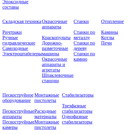
Эпоксидные
составы
Складская техника
Окрасочные
Станки
Отопление
аппараты
Ричтраки
Станки по
Камины
Ручные
Краскопульты
металлу
Котлы
гидравлические
Дорожно-
Станки по
Печи
Самоходные
разметочные
дереву
Электроштабелеры
машины
Станки по
Окрасочные
камню
аппараты и
агрегаты
Шпаклевочные
станции
Пескоструйное
Монтажные
Стабилизаторы
оборудование
пистолеты
Трехфазные
Пескоструйные
Расходные
стабилизаторы
аппараты
материалы
Однофазные
Пескоструйные
Монтажные
стабилизаторы
камеры
пистолеты