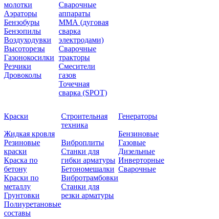
молотки
Сварочные
Аэраторы
аппараты
Бензобуры
ММА (дуговая
Бензопилы
сварка
Воздуходувки
электродами)
Высоторезы
Сварочные
Газонокосилки
тракторы
Резчики
Смесители
Дровоколы
газов
Точечная
сварка (SPOT)
Краски
Строительная
Генераторы
техника
Жидкая кровля
Бензиновые
Резиновые
Виброплиты
Газовые
краски
Станки для
Дизельные
Краска по
гибки арматуры
Инверторные
бетону
Бетономешалки
Сварочные
Краски по
Вибротрамбовки
металлу
Станки для
Грунтовки
резки арматуры
Полиуретановые
составы