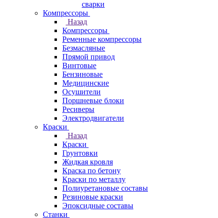
сварки
Компрессоры
Назад
Компрессоры
Ременные компрессоры
Безмасляные
Прямой привод
Винтовые
Бензиновые
Медицинские
Осушители
Поршневые блоки
Ресиверы
Электродвигатели
Краски
Назад
Краски
Грунтовки
Жидкая кровля
Краска по бетону
Краски по металлу
Полиуретановые составы
Резиновые краски
Эпоксидные составы
Станки