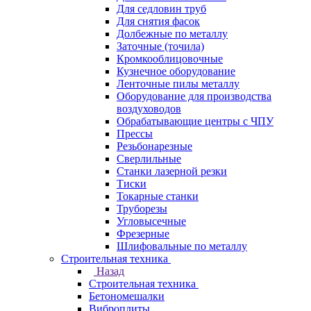
Для седловин труб
Для снятия фасок
Долбежные по металлу
Заточные (точила)
Кромкооблицовочные
Кузнечное оборудование
Ленточные пилы металлу
Оборудование для производства
воздуховодов
Обрабатывающие центры с ЧПУ
Прессы
Резьбонарезные
Сверлильные
Станки лазерной резки
Тиски
Токарные станки
Труборезы
Угловысечные
Фрезерные
Шлифовальные по металлу
Строительная техника
Назад
Строительная техника
Бетономешалки
Виброплиты