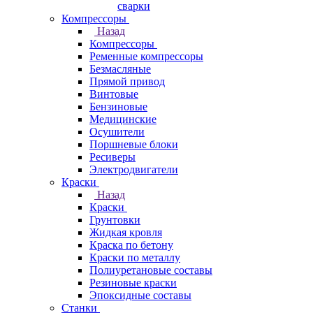
сварки
Компрессоры
Назад
Компрессоры
Ременные компрессоры
Безмасляные
Прямой привод
Винтовые
Бензиновые
Медицинские
Осушители
Поршневые блоки
Ресиверы
Электродвигатели
Краски
Назад
Краски
Грунтовки
Жидкая кровля
Краска по бетону
Краски по металлу
Полиуретановые составы
Резиновые краски
Эпоксидные составы
Станки