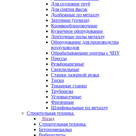
Для седловин труб
Для снятия фасок
Долбежные по металлу
Заточные (точила)
Кромкооблицовочные
Кузнечное оборудование
Ленточные пилы металлу
Оборудование для производства
воздуховодов
Обрабатывающие центры с ЧПУ
Прессы
Резьбонарезные
Сверлильные
Станки лазерной резки
Тиски
Токарные станки
Труборезы
Угловысечные
Фрезерные
Шлифовальные по металлу
Строительная техника
Назад
Строительная техника
Бетономешалки
Виброплиты