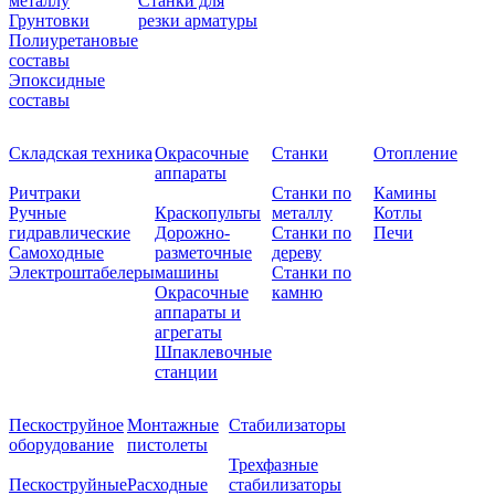
металлу
Станки для
Грунтовки
резки арматуры
Полиуретановые
составы
Эпоксидные
составы
Складская техника
Окрасочные
Станки
Отопление
аппараты
Ричтраки
Станки по
Камины
Ручные
Краскопульты
металлу
Котлы
гидравлические
Дорожно-
Станки по
Печи
Самоходные
разметочные
дереву
Электроштабелеры
машины
Станки по
Окрасочные
камню
аппараты и
агрегаты
Шпаклевочные
станции
Пескоструйное
Монтажные
Стабилизаторы
оборудование
пистолеты
Трехфазные
Пескоструйные
Расходные
стабилизаторы