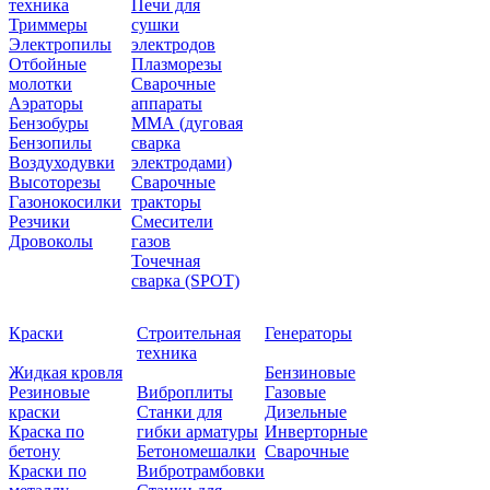
техника
Печи для
Триммеры
сушки
Электропилы
электродов
Отбойные
Плазморезы
молотки
Сварочные
Аэраторы
аппараты
Бензобуры
ММА (дуговая
Бензопилы
сварка
Воздуходувки
электродами)
Высоторезы
Сварочные
Газонокосилки
тракторы
Резчики
Смесители
Дровоколы
газов
Точечная
сварка (SPOT)
Краски
Строительная
Генераторы
техника
Жидкая кровля
Бензиновые
Резиновые
Виброплиты
Газовые
краски
Станки для
Дизельные
Краска по
гибки арматуры
Инверторные
бетону
Бетономешалки
Сварочные
Краски по
Вибротрамбовки