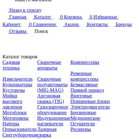
Назад к списку
Главная
Каталог
0
Корзина
0
Избранные
Кабинет
0
Сравнение
Акции
Контакты
Бренды
Отзывы
Поиск
Каталог товаров
Садовая
Сварочные
Компрессоры
техника
аппараты
Ременные
Измельчители
Сварочные
компрессоры
Культиваторы
полуавтоматы
Безмасляные
Кусторезы
(MIG-MAG)
Прямой привод
Мойки
Аргоновая
Винтовые
высокого
сварка (TIG)
Поршневые блоки
давления
Газосварочное
Электродвигатели
Мотоблоки
оборудование
Бензиновые
Мотопомпы
Индукционные
Медицинские
Наборы
нагреватели
Осушители
Опрыскиватели
Лазерная
Ресиверы
Снегоуборочная
сварка