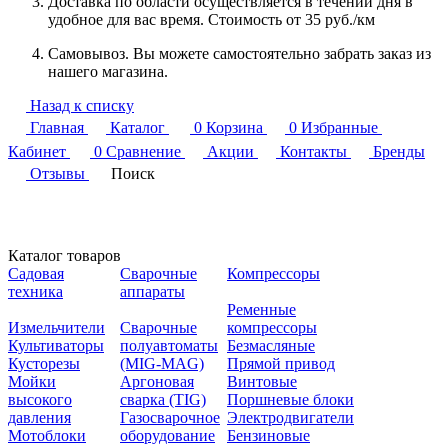
Доставка по области осуществляется в течении дня в
удобное для вас время. Стоимость от 35 руб./км
Самовывоз. Вы можете самостоятельно забрать заказ из
нашего магазина.
Назад к списку
Главная
Каталог
0
Корзина
0
Избранные
Кабинет
0
Сравнение
Акции
Контакты
Бренды
Отзывы
Поиск
Каталог товаров
Садовая
Сварочные
Компрессоры
техника
аппараты
Ременные
Измельчители
Сварочные
компрессоры
Культиваторы
полуавтоматы
Безмасляные
Кусторезы
(MIG-MAG)
Прямой привод
Мойки
Аргоновая
Винтовые
высокого
сварка (TIG)
Поршневые блоки
давления
Газосварочное
Электродвигатели
Мотоблоки
оборудование
Бензиновые