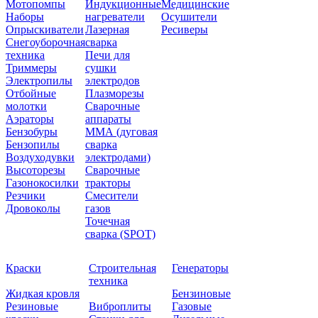
Мотопомпы
Индукционные
Медицинские
Наборы
нагреватели
Осушители
Опрыскиватели
Лазерная
Ресиверы
Снегоуборочная
сварка
техника
Печи для
Триммеры
сушки
Электропилы
электродов
Отбойные
Плазморезы
молотки
Сварочные
Аэраторы
аппараты
Бензобуры
ММА (дуговая
Бензопилы
сварка
Воздуходувки
электродами)
Высоторезы
Сварочные
Газонокосилки
тракторы
Резчики
Смесители
Дровоколы
газов
Точечная
сварка (SPOT)
Краски
Строительная
Генераторы
техника
Жидкая кровля
Бензиновые
Резиновые
Виброплиты
Газовые