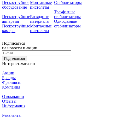
Пескоструйное
Монтажные
Стабилизаторы
оборудование
пистолеты
Трехфазные
Пескоструйные
Расходные
стабилизаторы
аппараты
материалы
Однофазные
Пескоструйные
Монтажные
стабилизаторы
камеры
пистолеты
Подписаться
на новости и акции
Подписаться
Интернет-магазин
Акции
Бренды
Франшиза
Компания
О компании
Отзывы
Информация
Реквизиты