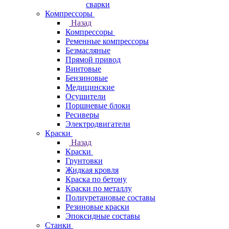
сварки
Компрессоры
Назад
Компрессоры
Ременные компрессоры
Безмасляные
Прямой привод
Винтовые
Бензиновые
Медицинские
Осушители
Поршневые блоки
Ресиверы
Электродвигатели
Краски
Назад
Краски
Грунтовки
Жидкая кровля
Краска по бетону
Краски по металлу
Полиуретановые составы
Резиновые краски
Эпоксидные составы
Станки