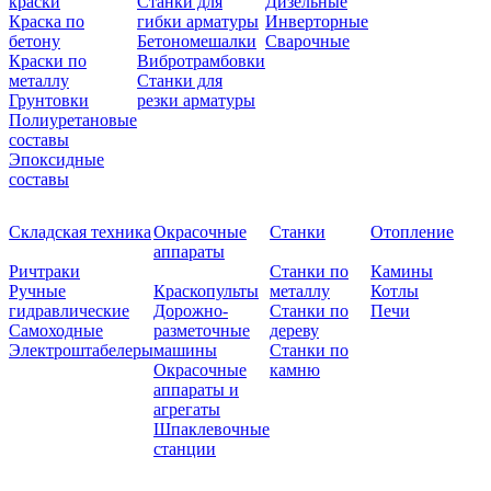
краски
Станки для
Дизельные
Краска по
гибки арматуры
Инверторные
бетону
Бетономешалки
Сварочные
Краски по
Вибротрамбовки
металлу
Станки для
Грунтовки
резки арматуры
Полиуретановые
составы
Эпоксидные
составы
Складская техника
Окрасочные
Станки
Отопление
аппараты
Ричтраки
Станки по
Камины
Ручные
Краскопульты
металлу
Котлы
гидравлические
Дорожно-
Станки по
Печи
Самоходные
разметочные
дереву
Электроштабелеры
машины
Станки по
Окрасочные
камню
аппараты и
агрегаты
Шпаклевочные
станции