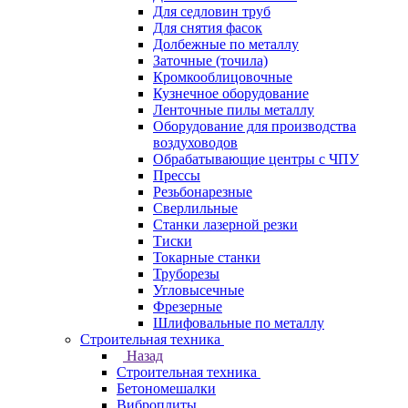
Для седловин труб
Для снятия фасок
Долбежные по металлу
Заточные (точила)
Кромкооблицовочные
Кузнечное оборудование
Ленточные пилы металлу
Оборудование для производства
воздуховодов
Обрабатывающие центры с ЧПУ
Прессы
Резьбонарезные
Сверлильные
Станки лазерной резки
Тиски
Токарные станки
Труборезы
Угловысечные
Фрезерные
Шлифовальные по металлу
Строительная техника
Назад
Строительная техника
Бетономешалки
Виброплиты