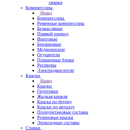
сварки
Компрессоры
Назад
Компрессоры
Ременные компрессоры
Безмасляные
Прямой привод
Винтовые
Бензиновые
Медицинские
Осушители
Поршневые блоки
Ресиверы
Электродвигатели
Краски
Назад
Краски
Грунтовки
Жидкая кровля
Краска по бетону
Краски по металлу
Полиуретановые составы
Резиновые краски
Эпоксидные составы
Станки