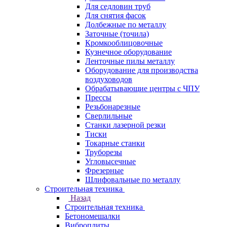
Для седловин труб
Для снятия фасок
Долбежные по металлу
Заточные (точила)
Кромкооблицовочные
Кузнечное оборудование
Ленточные пилы металлу
Оборудование для производства
воздуховодов
Обрабатывающие центры с ЧПУ
Прессы
Резьбонарезные
Сверлильные
Станки лазерной резки
Тиски
Токарные станки
Труборезы
Угловысечные
Фрезерные
Шлифовальные по металлу
Строительная техника
Назад
Строительная техника
Бетономешалки
Виброплиты