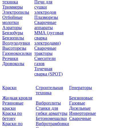
техника
Печи для
Триммеры
сушки
Электропилы
электродов
Отбойные
Плазморезы
молотки
Сварочные
Аэраторы
аппараты
Бензобуры
ММА (дуговая
Бензопилы
сварка
Воздуходувки
электродами)
Высоторезы
Сварочные
Газонокосилки
тракторы
Резчики
Смесители
Дровоколы
газов
Точечная
сварка (SPOT)
Краски
Строительная
Генераторы
техника
Жидкая кровля
Бензиновые
Резиновые
Виброплиты
Газовые
краски
Станки для
Дизельные
Краска по
гибки арматуры
Инверторные
бетону
Бетономешалки
Сварочные
Краски по
Вибротрамбовки