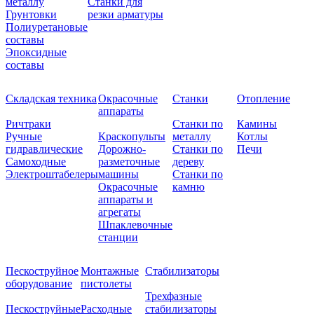
металлу
Станки для
Грунтовки
резки арматуры
Полиуретановые
составы
Эпоксидные
составы
Складская техника
Окрасочные
Станки
Отопление
аппараты
Ричтраки
Станки по
Камины
Ручные
Краскопульты
металлу
Котлы
гидравлические
Дорожно-
Станки по
Печи
Самоходные
разметочные
дереву
Электроштабелеры
машины
Станки по
Окрасочные
камню
аппараты и
агрегаты
Шпаклевочные
станции
Пескоструйное
Монтажные
Стабилизаторы
оборудование
пистолеты
Трехфазные
Пескоструйные
Расходные
стабилизаторы