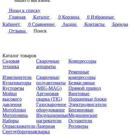
нашего магазина.
Назад к списку
Главная
Каталог
0
Корзина
0
Избранные
Кабинет
0
Сравнение
Акции
Контакты
Бренды
Отзывы
Поиск
Каталог товаров
Садовая
Сварочные
Компрессоры
техника
аппараты
Ременные
Измельчители
Сварочные
компрессоры
Культиваторы
полуавтоматы
Безмасляные
Кусторезы
(MIG-MAG)
Прямой привод
Мойки
Аргоновая
Винтовые
высокого
сварка (TIG)
Поршневые блоки
давления
Газосварочное
Электродвигатели
Мотоблоки
оборудование
Бензиновые
Мотопомпы
Индукционные
Медицинские
Наборы
нагреватели
Осушители
Опрыскиватели
Лазерная
Ресиверы
Снегоуборочная
сварка