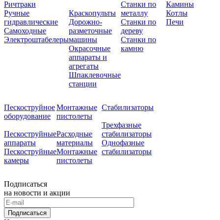
Ричтраки
Станки по
Камины
Ручные
Краскопульты
металлу
Котлы
гидравлические
Дорожно-
Станки по
Печи
Самоходные
разметочные
дереву
Электроштабелеры
машины
Станки по
Окрасочные
камню
аппараты и
агрегаты
Шпаклевочные
станции
Пескоструйное
Монтажные
Стабилизаторы
оборудование
пистолеты
Трехфазные
Пескоструйные
Расходные
стабилизаторы
аппараты
материалы
Однофазные
Пескоструйные
Монтажные
стабилизаторы
камеры
пистолеты
Подписаться
на новости и акции
Подписаться