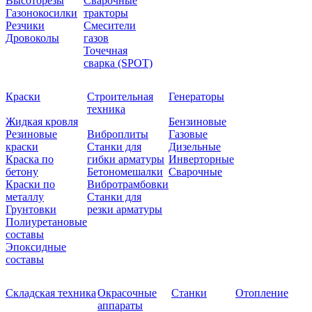
Высоторезы
Сварочные
Газонокосилки
тракторы
Резчики
Смесители
Дровоколы
газов
Точечная
сварка (SPOT)
Краски
Строительная
Генераторы
техника
Жидкая кровля
Бензиновые
Резиновые
Виброплиты
Газовые
краски
Станки для
Дизельные
Краска по
гибки арматуры
Инверторные
бетону
Бетономешалки
Сварочные
Краски по
Вибротрамбовки
металлу
Станки для
Грунтовки
резки арматуры
Полиуретановые
составы
Эпоксидные
составы
Складская техника
Окрасочные
Станки
Отопление
аппараты