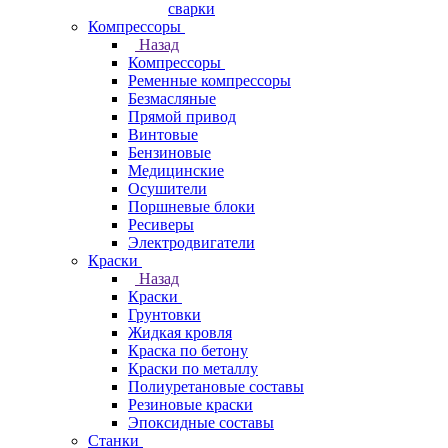
сварки
Компрессоры
Назад
Компрессоры
Ременные компрессоры
Безмасляные
Прямой привод
Винтовые
Бензиновые
Медицинские
Осушители
Поршневые блоки
Ресиверы
Электродвигатели
Краски
Назад
Краски
Грунтовки
Жидкая кровля
Краска по бетону
Краски по металлу
Полиуретановые составы
Резиновые краски
Эпоксидные составы
Станки