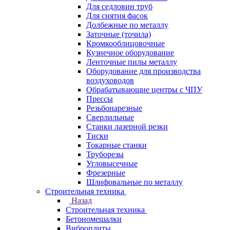
Для седловин труб
Для снятия фасок
Долбежные по металлу
Заточные (точила)
Кромкооблицовочные
Кузнечное оборудование
Ленточные пилы металлу
Оборудование для производства
воздуховодов
Обрабатывающие центры с ЧПУ
Прессы
Резьбонарезные
Сверлильные
Станки лазерной резки
Тиски
Токарные станки
Труборезы
Угловысечные
Фрезерные
Шлифовальные по металлу
Строительная техника
Назад
Строительная техника
Бетономешалки
Виброплиты