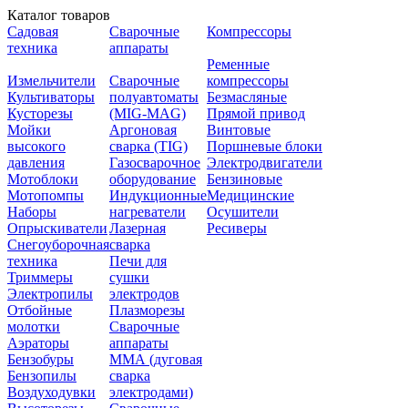
Каталог товаров
Садовая
Сварочные
Компрессоры
техника
аппараты
Ременные
Измельчители
Сварочные
компрессоры
Культиваторы
полуавтоматы
Безмасляные
Кусторезы
(MIG-MAG)
Прямой привод
Мойки
Аргоновая
Винтовые
высокого
сварка (TIG)
Поршневые блоки
давления
Газосварочное
Электродвигатели
Мотоблоки
оборудование
Бензиновые
Мотопомпы
Индукционные
Медицинские
Наборы
нагреватели
Осушители
Опрыскиватели
Лазерная
Ресиверы
Снегоуборочная
сварка
техника
Печи для
Триммеры
сушки
Электропилы
электродов
Отбойные
Плазморезы
молотки
Сварочные
Аэраторы
аппараты
Бензобуры
ММА (дуговая
Бензопилы
сварка
Воздуходувки
электродами)