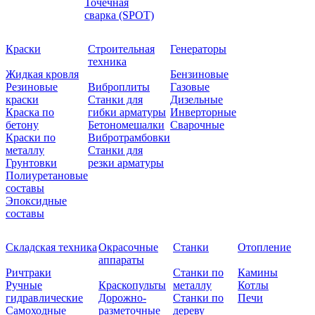
Точечная
сварка (SPOT)
Краски
Строительная
Генераторы
техника
Жидкая кровля
Бензиновые
Резиновые
Виброплиты
Газовые
краски
Станки для
Дизельные
Краска по
гибки арматуры
Инверторные
бетону
Бетономешалки
Сварочные
Краски по
Вибротрамбовки
металлу
Станки для
Грунтовки
резки арматуры
Полиуретановые
составы
Эпоксидные
составы
Складская техника
Окрасочные
Станки
Отопление
аппараты
Ричтраки
Станки по
Камины
Ручные
Краскопульты
металлу
Котлы
гидравлические
Дорожно-
Станки по
Печи
Самоходные
разметочные
дереву