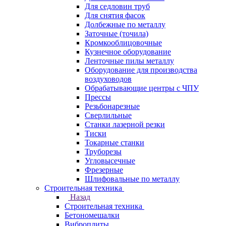
Для седловин труб
Для снятия фасок
Долбежные по металлу
Заточные (точила)
Кромкооблицовочные
Кузнечное оборудование
Ленточные пилы металлу
Оборудование для производства
воздуховодов
Обрабатывающие центры с ЧПУ
Прессы
Резьбонарезные
Сверлильные
Станки лазерной резки
Тиски
Токарные станки
Труборезы
Угловысечные
Фрезерные
Шлифовальные по металлу
Строительная техника
Назад
Строительная техника
Бетономешалки
Виброплиты