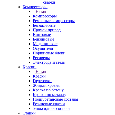
сварки
Компрессоры
Назад
Компрессоры
Ременные компрессоры
Безмасляные
Прямой привод
Винтовые
Бензиновые
Медицинские
Осушители
Поршневые блоки
Ресиверы
Электродвигатели
Краски
Назад
Краски
Грунтовки
Жидкая кровля
Краска по бетону
Краски по металлу
Полиуретановые составы
Резиновые краски
Эпоксидные составы
Станки