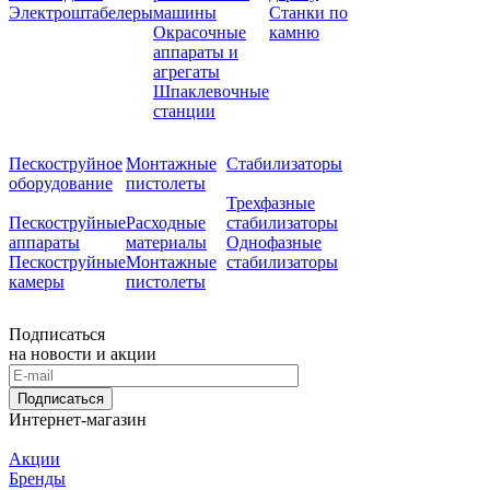
Электроштабелеры
машины
Станки по
Окрасочные
камню
аппараты и
агрегаты
Шпаклевочные
станции
Пескоструйное
Монтажные
Стабилизаторы
оборудование
пистолеты
Трехфазные
Пескоструйные
Расходные
стабилизаторы
аппараты
материалы
Однофазные
Пескоструйные
Монтажные
стабилизаторы
камеры
пистолеты
Подписаться
на новости и акции
Подписаться
Интернет-магазин
Акции
Бренды