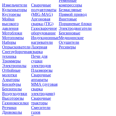
Ременные
Измельчители
Сварочные
компрессоры
Культиваторы
полуавтоматы
Безмасляные
Кусторезы
(MIG-MAG)
Прямой привод
Мойки
Аргоновая
Винтовые
высокого
сварка (TIG)
Поршневые блоки
давления
Газосварочное
Электродвигатели
Мотоблоки
оборудование
Бензиновые
Мотопомпы
Индукционные
Медицинские
Наборы
нагреватели
Осушители
Опрыскиватели
Лазерная
Ресиверы
Снегоуборочная
сварка
техника
Печи для
Триммеры
сушки
Электропилы
электродов
Отбойные
Плазморезы
молотки
Сварочные
Аэраторы
аппараты
Бензобуры
ММА (дуговая
Бензопилы
сварка
Воздуходувки
электродами)
Высоторезы
Сварочные
Газонокосилки
тракторы
Резчики
Смесители
Дровоколы
газов