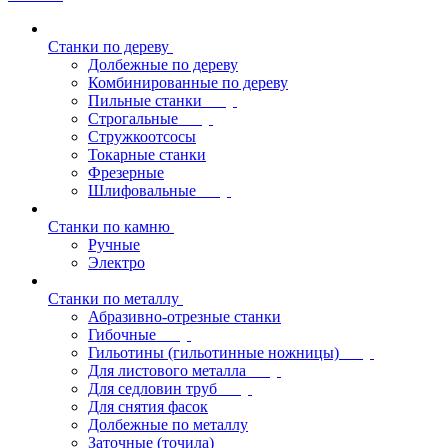
Станки по дереву
Долбежные по дереву
Комбинированные по дереву
Пильные станки
Строгальные
Стружкоотсосы
Токарные станки
Фрезерные
Шлифовальные
Станки по камню
Ручные
Электро
Станки по металлу
Абразивно-отрезные станки
Гибочные
Гильотины (гильотинные ножницы)
Для листового металла
Для седловин труб
Для снятия фасок
Долбежные по металлу
Заточные (точила)