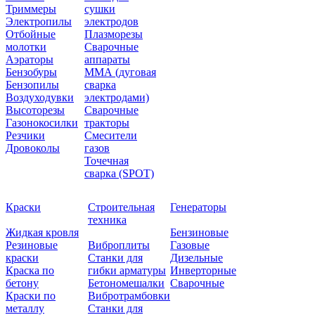
Триммеры
сушки
Электропилы
электродов
Отбойные
Плазморезы
молотки
Сварочные
Аэраторы
аппараты
Бензобуры
ММА (дуговая
Бензопилы
сварка
Воздуходувки
электродами)
Высоторезы
Сварочные
Газонокосилки
тракторы
Резчики
Смесители
Дровоколы
газов
Точечная
сварка (SPOT)
Краски
Строительная
Генераторы
техника
Жидкая кровля
Бензиновые
Резиновые
Виброплиты
Газовые
краски
Станки для
Дизельные
Краска по
гибки арматуры
Инверторные
бетону
Бетономешалки
Сварочные
Краски по
Вибротрамбовки
металлу
Станки для