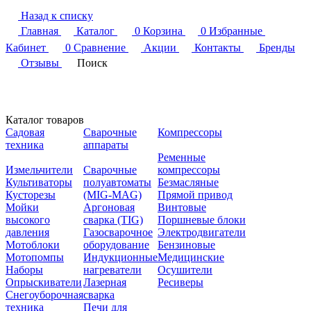
Назад к списку
Главная
Каталог
0
Корзина
0
Избранные
Кабинет
0
Сравнение
Акции
Контакты
Бренды
Отзывы
Поиск
Каталог товаров
Садовая
Сварочные
Компрессоры
техника
аппараты
Ременные
Измельчители
Сварочные
компрессоры
Культиваторы
полуавтоматы
Безмасляные
Кусторезы
(MIG-MAG)
Прямой привод
Мойки
Аргоновая
Винтовые
высокого
сварка (TIG)
Поршневые блоки
давления
Газосварочное
Электродвигатели
Мотоблоки
оборудование
Бензиновые
Мотопомпы
Индукционные
Медицинские
Наборы
нагреватели
Осушители
Опрыскиватели
Лазерная
Ресиверы
Снегоуборочная
сварка
техника
Печи для