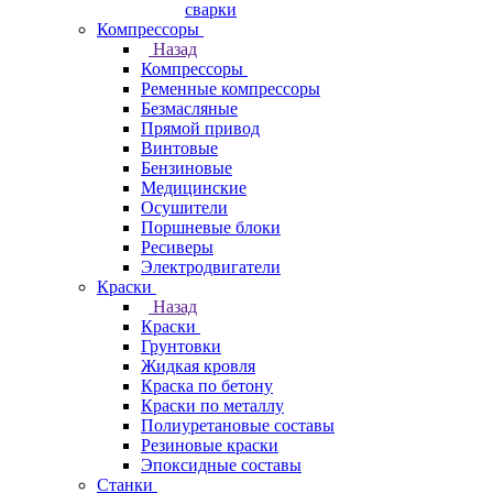
сварки
Компрессоры
Назад
Компрессоры
Ременные компрессоры
Безмасляные
Прямой привод
Винтовые
Бензиновые
Медицинские
Осушители
Поршневые блоки
Ресиверы
Электродвигатели
Краски
Назад
Краски
Грунтовки
Жидкая кровля
Краска по бетону
Краски по металлу
Полиуретановые составы
Резиновые краски
Эпоксидные составы
Станки