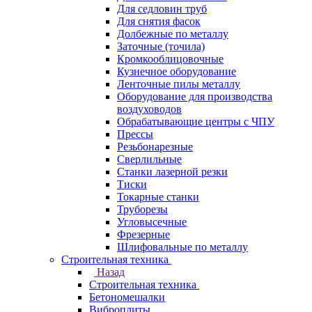
Для седловин труб
Для снятия фасок
Долбежные по металлу
Заточные (точила)
Кромкооблицовочные
Кузнечное оборудование
Ленточные пилы металлу
Оборудование для производства
воздуховодов
Обрабатывающие центры с ЧПУ
Прессы
Резьбонарезные
Сверлильные
Станки лазерной резки
Тиски
Токарные станки
Труборезы
Угловысечные
Фрезерные
Шлифовальные по металлу
Строительная техника
Назад
Строительная техника
Бетономешалки
Виброплиты