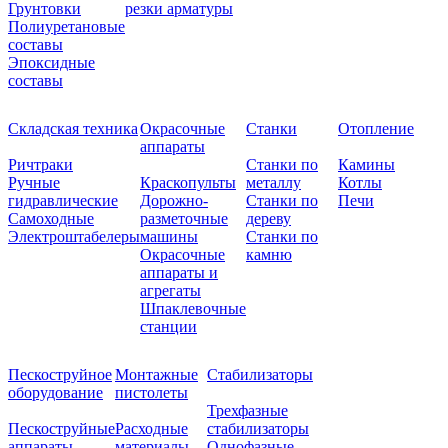
Грунтовки
резки арматуры
Полиуретановые
составы
Эпоксидные
составы
Складская техника
Окрасочные
Станки
Отопление
аппараты
Ричтраки
Станки по
Камины
Ручные
Краскопульты
металлу
Котлы
гидравлические
Дорожно-
Станки по
Печи
Самоходные
разметочные
дереву
Электроштабелеры
машины
Станки по
Окрасочные
камню
аппараты и
агрегаты
Шпаклевочные
станции
Пескоструйное
Монтажные
Стабилизаторы
оборудование
пистолеты
Трехфазные
Пескоструйные
Расходные
стабилизаторы
аппараты
материалы
Однофазные