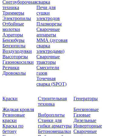
Снегоуборочная
сварка
техника
Печи для
Триммеры
сушки
Электропилы
электродов
Отбойные
Плазморезы
молотки
Сварочные
Аэраторы
аппараты
Бензобуры
ММА (дуговая
Бензопилы
сварка
Воздуходувки
электродами)
Высоторезы
Сварочные
Газонокосилки
тракторы
Резчики
Смесители
Дровоколы
газов
Точечная
сварка (SPOT)
Краски
Строительная
Генераторы
техника
Жидкая кровля
Бензиновые
Резиновые
Виброплиты
Газовые
краски
Станки для
Дизельные
Краска по
гибки арматуры
Инверторные
бетону
Бетономешалки
Сварочные