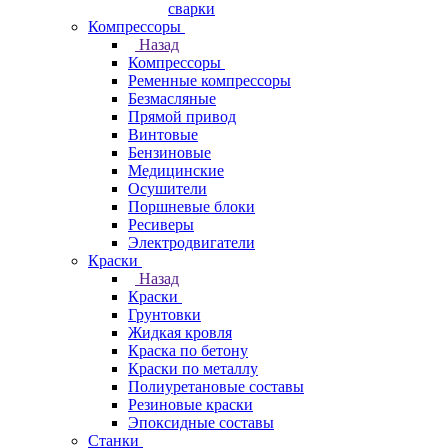
сварки
Компрессоры
Назад
Компрессоры
Ременные компрессоры
Безмасляные
Прямой привод
Винтовые
Бензиновые
Медицинские
Осушители
Поршневые блоки
Ресиверы
Электродвигатели
Краски
Назад
Краски
Грунтовки
Жидкая кровля
Краска по бетону
Краски по металлу
Полиуретановые составы
Резиновые краски
Эпоксидные составы
Станки