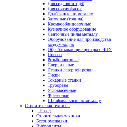
Для седловин труб
Для снятия фасок
Долбежные по металлу
Заточные (точила)
Кромкооблицовочные
Кузнечное оборудование
Ленточные пилы металлу
Оборудование для производства
воздуховодов
Обрабатывающие центры с ЧПУ
Прессы
Резьбонарезные
Сверлильные
Станки лазерной резки
Тиски
Токарные станки
Труборезы
Угловысечные
Фрезерные
Шлифовальные по металлу
Строительная техника
Назад
Строительная техника
Бетономешалки
Виброплиты