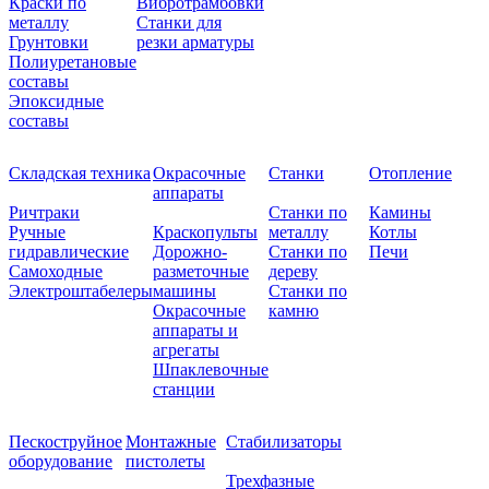
Краски по
Вибротрамбовки
металлу
Станки для
Грунтовки
резки арматуры
Полиуретановые
составы
Эпоксидные
составы
Складская техника
Окрасочные
Станки
Отопление
аппараты
Ричтраки
Станки по
Камины
Ручные
Краскопульты
металлу
Котлы
гидравлические
Дорожно-
Станки по
Печи
Самоходные
разметочные
дереву
Электроштабелеры
машины
Станки по
Окрасочные
камню
аппараты и
агрегаты
Шпаклевочные
станции
Пескоструйное
Монтажные
Стабилизаторы
оборудование
пистолеты
Трехфазные