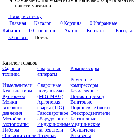
Самовывоз. Вы можете самостоятельно забрать заказ из
нашего магазина.
Назад к списку
Главная
Каталог
0
Корзина
0
Избранные
Кабинет
0
Сравнение
Акции
Контакты
Бренды
Отзывы
Поиск
Каталог товаров
Садовая
Сварочные
Компрессоры
техника
аппараты
Ременные
Измельчители
Сварочные
компрессоры
Культиваторы
полуавтоматы
Безмасляные
Кусторезы
(MIG-MAG)
Прямой привод
Мойки
Аргоновая
Винтовые
высокого
сварка (TIG)
Поршневые блоки
давления
Газосварочное
Электродвигатели
Мотоблоки
оборудование
Бензиновые
Мотопомпы
Индукционные
Медицинские
Наборы
нагреватели
Осушители
Опрыскиватели
Лазерная
Ресиверы