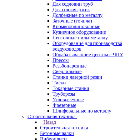
Для седловин труб
Для снятия фасок
Долбежные по металлу
Заточные (точила)
Кромкооблицовочные
Кузнечное оборудование
Ленточные пилы металлу
Оборудование для производства
воздуховодов
Обрабатывающие центры с ЧПУ
Прессы
Резьбонарезные
Сверлильные
Станки лазерной резки
Тиски
Токарные станки
Труборезы
Угловысечные
Фрезерные
Шлифовальные по металлу
Строительная техника
Назад
Строительная техника
Бетономешалки
Виброплиты