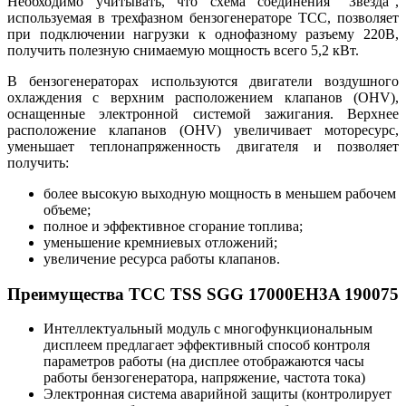
Необходимо учитывать, что схема соединения "Звезда",
используемая в трехфазном бензогенераторе ТСС, позволяет
при подключении нагрузки к однофазному разъему 220В,
получить полезную снимаемую мощность всего 5,2 кВт.
В бензогенераторах используются двигатели воздушного
охлаждения с верхним расположением клапанов (OHV),
оснащенные электронной системой зажигания. Верхнее
расположение клапанов (OHV) увеличивает моторесурс,
уменьшает теплонапряженность двигателя и позволяет
получить:
более высокую выходную мощность в меньшем рабочем
объеме;
полное и эффективное сгорание топлива;
уменьшение кремниевых отложений;
увеличение ресурса работы клапанов.
Преимущества ТСС TSS SGG 17000EH3A 190075
Интеллектуальный модуль с многофункциональным
дисплеем предлагает эффективный способ контроля
параметров работы (на дисплее отображаются часы
работы бензогенератора, напряжение, частота тока)
Электронная система аварийной защиты (контролирует