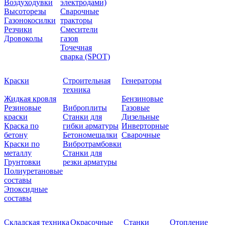
Воздуходувки
электродами)
Высоторезы
Сварочные
Газонокосилки
тракторы
Резчики
Смесители
Дровоколы
газов
Точечная
сварка (SPOT)
Краски
Строительная
Генераторы
техника
Жидкая кровля
Бензиновые
Резиновые
Виброплиты
Газовые
краски
Станки для
Дизельные
Краска по
гибки арматуры
Инверторные
бетону
Бетономешалки
Сварочные
Краски по
Вибротрамбовки
металлу
Станки для
Грунтовки
резки арматуры
Полиуретановые
составы
Эпоксидные
составы
Складская техника
Окрасочные
Станки
Отопление