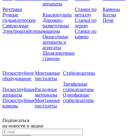
аппараты
Ричтраки
Станки по
Камины
Ручные
Краскопульты
металлу
Котлы
гидравлические
Дорожно-
Станки по
Печи
Самоходные
разметочные
дереву
Электроштабелеры
машины
Станки по
Окрасочные
камню
аппараты и
агрегаты
Шпаклевочные
станции
Пескоструйное
Монтажные
Стабилизаторы
оборудование
пистолеты
Трехфазные
Пескоструйные
Расходные
стабилизаторы
аппараты
материалы
Однофазные
Пескоструйные
Монтажные
стабилизаторы
камеры
пистолеты
Подписаться
на новости и акции