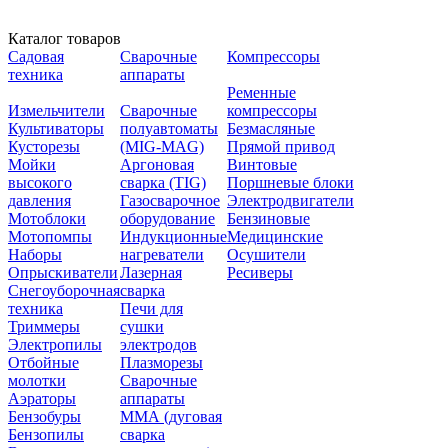
Каталог товаров
Садовая
Сварочные
Компрессоры
техника
аппараты
Ременные
Измельчители
Сварочные
компрессоры
Культиваторы
полуавтоматы
Безмасляные
Кусторезы
(MIG-MAG)
Прямой привод
Мойки
Аргоновая
Винтовые
высокого
сварка (TIG)
Поршневые блоки
давления
Газосварочное
Электродвигатели
Мотоблоки
оборудование
Бензиновые
Мотопомпы
Индукционные
Медицинские
Наборы
нагреватели
Осушители
Опрыскиватели
Лазерная
Ресиверы
Снегоуборочная
сварка
техника
Печи для
Триммеры
сушки
Электропилы
электродов
Отбойные
Плазморезы
молотки
Сварочные
Аэраторы
аппараты
Бензобуры
ММА (дуговая
Бензопилы
сварка