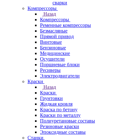
сварки
Компрессоры
Назад
Компрессоры
Ременные компрессоры
Безмасляные
Прямой привод
Винтовые
Бензиновые
Медицинские
Осушители
Поршневые блоки
Ресиверы
Электродвигатели
Краски
Назад
Краски
Грунтовки
Жидкая кровля
Краска по бетону
Краски по металлу
Полиуретановые составы
Резиновые краски
Эпоксидные составы
Станки