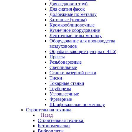
Для седловин труб
Для снятия фасок
Долбежные по металлу
Заточные (точила)
Кромкооблицовочные
Кузнечное оборудование
Ленточные пилы металлу
Оборудование для производства
воздуховодов
Обрабатывающие центры с ЧПУ
Прессы
Резьбонарезные
Сверлильные
Станки лазерной резки
Тиски
Токарные станки
Труборезы
Угловысечные
Фрезерные
Шлифовальные по металлу
Строительная техника
Назад
Строительная техника
Бетономешалки
Виброплиты