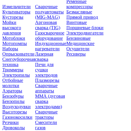
Ременные
Измельчители
Сварочные
компрессоры
Культиваторы
полуавтоматы
Безмасляные
Кусторезы
(MIG-MAG)
Прямой привод
Мойки
Аргоновая
Винтовые
высокого
сварка (TIG)
Поршневые блоки
давления
Газосварочное
Электродвигатели
Мотоблоки
оборудование
Бензиновые
Мотопомпы
Индукционные
Медицинские
Наборы
нагреватели
Осушители
Опрыскиватели
Лазерная
Ресиверы
Снегоуборочная
сварка
техника
Печи для
Триммеры
сушки
Электропилы
электродов
Отбойные
Плазморезы
молотки
Сварочные
Аэраторы
аппараты
Бензобуры
ММА (дуговая
Бензопилы
сварка
Воздуходувки
электродами)
Высоторезы
Сварочные
Газонокосилки
тракторы
Резчики
Смесители
Дровоколы
газов