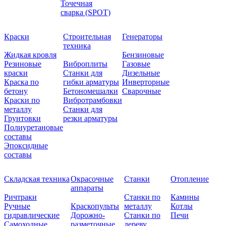
Точечная
сварка (SPOT)
Краски
Строительная
Генераторы
техника
Жидкая кровля
Бензиновые
Резиновые
Виброплиты
Газовые
краски
Станки для
Дизельные
Краска по
гибки арматуры
Инверторные
бетону
Бетономешалки
Сварочные
Краски по
Вибротрамбовки
металлу
Станки для
Грунтовки
резки арматуры
Полиуретановые
составы
Эпоксидные
составы
Складская техника
Окрасочные
Станки
Отопление
аппараты
Ричтраки
Станки по
Камины
Ручные
Краскопульты
металлу
Котлы
гидравлические
Дорожно-
Станки по
Печи
Самоходные
разметочные
дереву