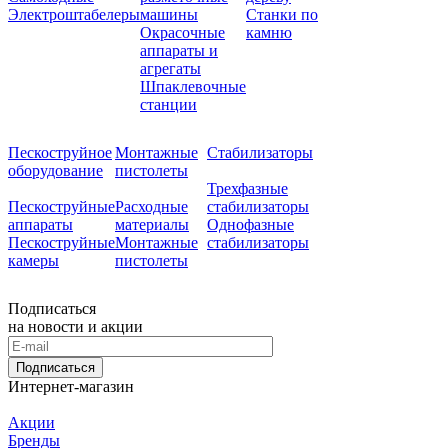
Электроштабелеры
машины
Станки по
Окрасочные
камню
аппараты и
агрегаты
Шпаклевочные
станции
Пескоструйное
Монтажные
Стабилизаторы
оборудование
пистолеты
Трехфазные
Пескоструйные
Расходные
стабилизаторы
аппараты
материалы
Однофазные
Пескоструйные
Монтажные
стабилизаторы
камеры
пистолеты
Подписаться
на новости и акции
Подписаться
Интернет-магазин
Акции
Бренды