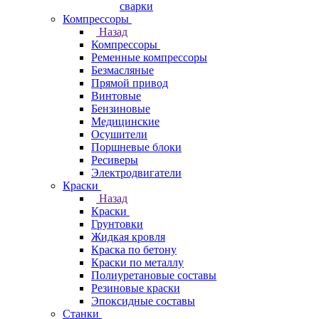
сварки
Компрессоры
Назад
Компрессоры
Ременные компрессоры
Безмасляные
Прямой привод
Винтовые
Бензиновые
Медицинские
Осушители
Поршневые блоки
Ресиверы
Электродвигатели
Краски
Назад
Краски
Грунтовки
Жидкая кровля
Краска по бетону
Краски по металлу
Полиуретановые составы
Резиновые краски
Эпоксидные составы
Станки