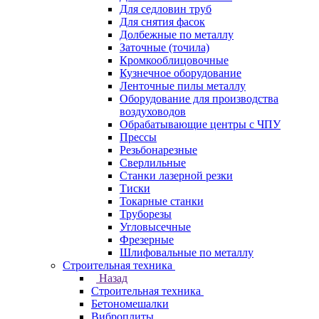
Для седловин труб
Для снятия фасок
Долбежные по металлу
Заточные (точила)
Кромкооблицовочные
Кузнечное оборудование
Ленточные пилы металлу
Оборудование для производства
воздуховодов
Обрабатывающие центры с ЧПУ
Прессы
Резьбонарезные
Сверлильные
Станки лазерной резки
Тиски
Токарные станки
Труборезы
Угловысечные
Фрезерные
Шлифовальные по металлу
Строительная техника
Назад
Строительная техника
Бетономешалки
Виброплиты