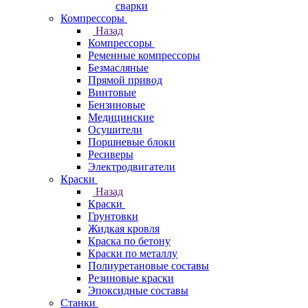
сварки
Компрессоры
Назад
Компрессоры
Ременные компрессоры
Безмасляные
Прямой привод
Винтовые
Бензиновые
Медицинские
Осушители
Поршневые блоки
Ресиверы
Электродвигатели
Краски
Назад
Краски
Грунтовки
Жидкая кровля
Краска по бетону
Краски по металлу
Полиуретановые составы
Резиновые краски
Эпоксидные составы
Станки