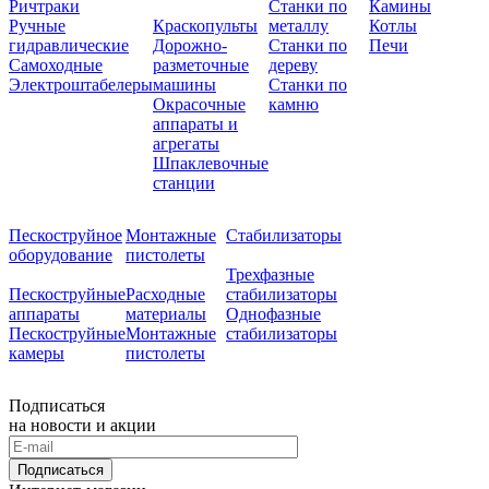
Ричтраки
Станки по
Камины
Ручные
Краскопульты
металлу
Котлы
гидравлические
Дорожно-
Станки по
Печи
Самоходные
разметочные
дереву
Электроштабелеры
машины
Станки по
Окрасочные
камню
аппараты и
агрегаты
Шпаклевочные
станции
Пескоструйное
Монтажные
Стабилизаторы
оборудование
пистолеты
Трехфазные
Пескоструйные
Расходные
стабилизаторы
аппараты
материалы
Однофазные
Пескоструйные
Монтажные
стабилизаторы
камеры
пистолеты
Подписаться
на новости и акции
Подписаться