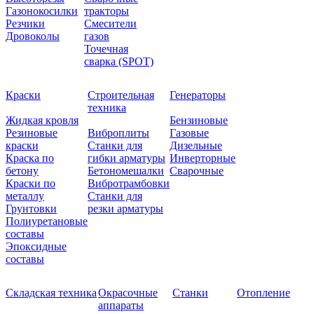
Газонокосилки
тракторы
Резчики
Смесители
Дровоколы
газов
Точечная
сварка (SPOT)
Краски
Строительная
Генераторы
техника
Жидкая кровля
Бензиновые
Резиновые
Виброплиты
Газовые
краски
Станки для
Дизельные
Краска по
гибки арматуры
Инверторные
бетону
Бетономешалки
Сварочные
Краски по
Вибротрамбовки
металлу
Станки для
Грунтовки
резки арматуры
Полиуретановые
составы
Эпоксидные
составы
Складская техника
Окрасочные
Станки
Отопление
аппараты