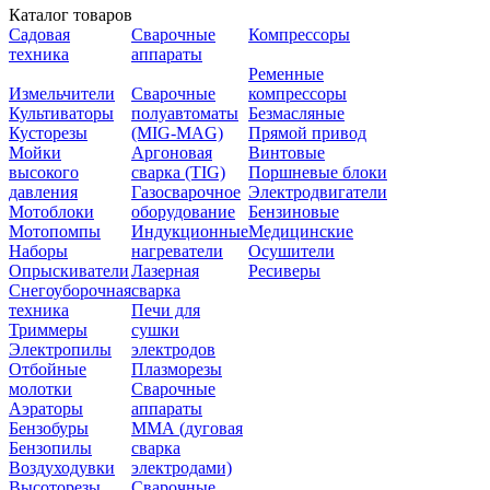
Каталог товаров
Садовая
Сварочные
Компрессоры
техника
аппараты
Ременные
Измельчители
Сварочные
компрессоры
Культиваторы
полуавтоматы
Безмасляные
Кусторезы
(MIG-MAG)
Прямой привод
Мойки
Аргоновая
Винтовые
высокого
сварка (TIG)
Поршневые блоки
давления
Газосварочное
Электродвигатели
Мотоблоки
оборудование
Бензиновые
Мотопомпы
Индукционные
Медицинские
Наборы
нагреватели
Осушители
Опрыскиватели
Лазерная
Ресиверы
Снегоуборочная
сварка
техника
Печи для
Триммеры
сушки
Электропилы
электродов
Отбойные
Плазморезы
молотки
Сварочные
Аэраторы
аппараты
Бензобуры
ММА (дуговая
Бензопилы
сварка
Воздуходувки
электродами)
Высоторезы
Сварочные