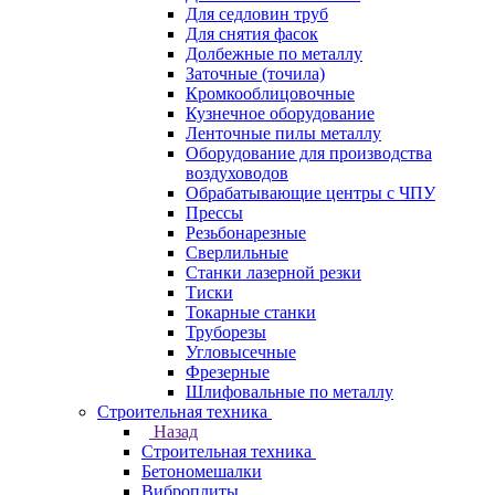
Для седловин труб
Для снятия фасок
Долбежные по металлу
Заточные (точила)
Кромкооблицовочные
Кузнечное оборудование
Ленточные пилы металлу
Оборудование для производства
воздуховодов
Обрабатывающие центры с ЧПУ
Прессы
Резьбонарезные
Сверлильные
Станки лазерной резки
Тиски
Токарные станки
Труборезы
Угловысечные
Фрезерные
Шлифовальные по металлу
Строительная техника
Назад
Строительная техника
Бетономешалки
Виброплиты