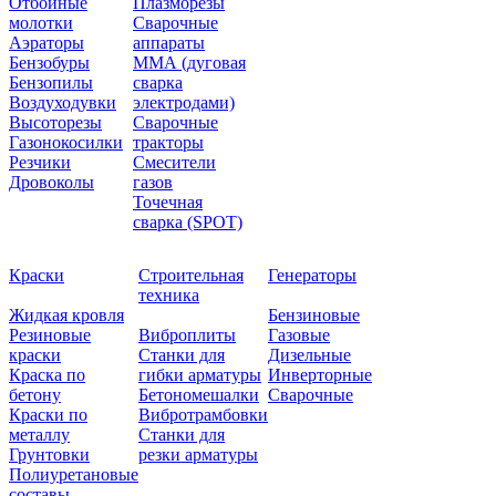
Отбойные
Плазморезы
молотки
Сварочные
Аэраторы
аппараты
Бензобуры
ММА (дуговая
Бензопилы
сварка
Воздуходувки
электродами)
Высоторезы
Сварочные
Газонокосилки
тракторы
Резчики
Смесители
Дровоколы
газов
Точечная
сварка (SPOT)
Краски
Строительная
Генераторы
техника
Жидкая кровля
Бензиновые
Резиновые
Виброплиты
Газовые
краски
Станки для
Дизельные
Краска по
гибки арматуры
Инверторные
бетону
Бетономешалки
Сварочные
Краски по
Вибротрамбовки
металлу
Станки для
Грунтовки
резки арматуры
Полиуретановые
составы