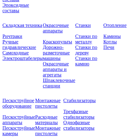
Эпоксидные
составы
Складская техника
Окрасочные
Станки
Отопление
аппараты
Ричтраки
Станки по
Камины
Ручные
Краскопульты
металлу
Котлы
гидравлические
Дорожно-
Станки по
Печи
Самоходные
разметочные
дереву
Электроштабелеры
машины
Станки по
Окрасочные
камню
аппараты и
агрегаты
Шпаклевочные
станции
Пескоструйное
Монтажные
Стабилизаторы
оборудование
пистолеты
Трехфазные
Пескоструйные
Расходные
стабилизаторы
аппараты
материалы
Однофазные
Пескоструйные
Монтажные
стабилизаторы
камеры
пистолеты