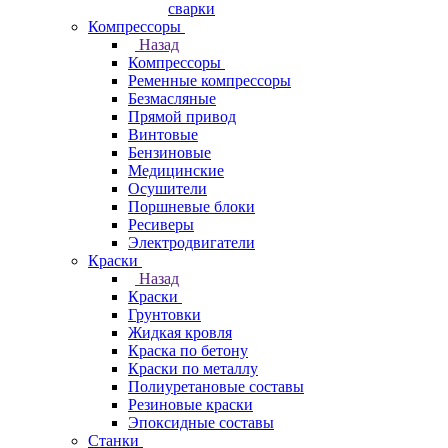
сварки
Компрессоры
Назад
Компрессоры
Ременные компрессоры
Безмасляные
Прямой привод
Винтовые
Бензиновые
Медицинские
Осушители
Поршневые блоки
Ресиверы
Электродвигатели
Краски
Назад
Краски
Грунтовки
Жидкая кровля
Краска по бетону
Краски по металлу
Полиуретановые составы
Резиновые краски
Эпоксидные составы
Станки