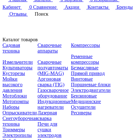
Кабинет
0
Сравнение
Акции
Контакты
Бренды
Отзывы
Поиск
Каталог товаров
Садовая
Сварочные
Компрессоры
техника
аппараты
Ременные
Измельчители
Сварочные
компрессоры
Культиваторы
полуавтоматы
Безмасляные
Кусторезы
(MIG-MAG)
Прямой привод
Мойки
Аргоновая
Винтовые
высокого
сварка (TIG)
Поршневые блоки
давления
Газосварочное
Электродвигатели
Мотоблоки
оборудование
Бензиновые
Мотопомпы
Индукционные
Медицинские
Наборы
нагреватели
Осушители
Опрыскиватели
Лазерная
Ресиверы
Снегоуборочная
сварка
техника
Печи для
Триммеры
сушки
Электропилы
электродов