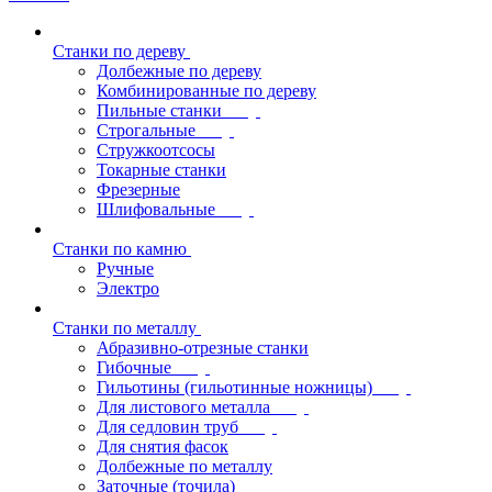
Станки по дереву
Долбежные по дереву
Комбинированные по дереву
Пильные станки
Строгальные
Стружкоотсосы
Токарные станки
Фрезерные
Шлифовальные
Станки по камню
Ручные
Электро
Станки по металлу
Абразивно-отрезные станки
Гибочные
Гильотины (гильотинные ножницы)
Для листового металла
Для седловин труб
Для снятия фасок
Долбежные по металлу
Заточные (точила)