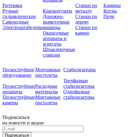
Ричтраки
Станки по
Камины
Ручные
Краскопульты
металлу
Котлы
гидравлические
Дорожно-
Станки по
Печи
Самоходные
разметочные
дереву
Электроштабелеры
машины
Станки по
Окрасочные
камню
аппараты и
агрегаты
Шпаклевочные
станции
Пескоструйное
Монтажные
Стабилизаторы
оборудование
пистолеты
Трехфазные
Пескоструйные
Расходные
стабилизаторы
аппараты
материалы
Однофазные
Пескоструйные
Монтажные
стабилизаторы
камеры
пистолеты
Подписаться
на новости и акции
Подписаться