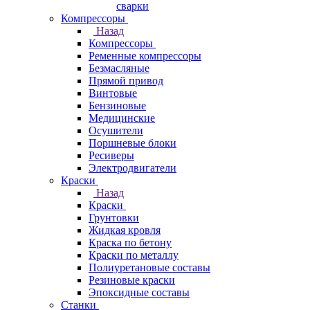
сварки
Компрессоры
Назад
Компрессоры
Ременные компрессоры
Безмасляные
Прямой привод
Винтовые
Бензиновые
Медицинские
Осушители
Поршневые блоки
Ресиверы
Электродвигатели
Краски
Назад
Краски
Грунтовки
Жидкая кровля
Краска по бетону
Краски по металлу
Полиуретановые составы
Резиновые краски
Эпоксидные составы
Станки