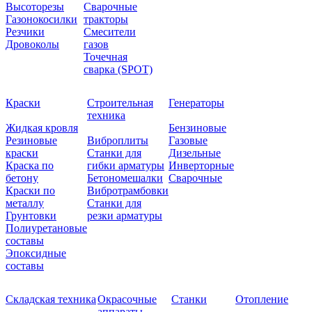
Высоторезы
Сварочные
Газонокосилки
тракторы
Резчики
Смесители
Дровоколы
газов
Точечная
сварка (SPOT)
Краски
Строительная
Генераторы
техника
Жидкая кровля
Бензиновые
Резиновые
Виброплиты
Газовые
краски
Станки для
Дизельные
Краска по
гибки арматуры
Инверторные
бетону
Бетономешалки
Сварочные
Краски по
Вибротрамбовки
металлу
Станки для
Грунтовки
резки арматуры
Полиуретановые
составы
Эпоксидные
составы
Складская техника
Окрасочные
Станки
Отопление
аппараты