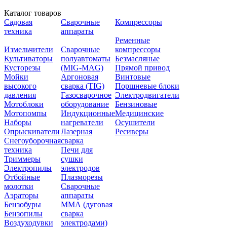
Каталог товаров
Садовая
Сварочные
Компрессоры
техника
аппараты
Ременные
Измельчители
Сварочные
компрессоры
Культиваторы
полуавтоматы
Безмасляные
Кусторезы
(MIG-MAG)
Прямой привод
Мойки
Аргоновая
Винтовые
высокого
сварка (TIG)
Поршневые блоки
давления
Газосварочное
Электродвигатели
Мотоблоки
оборудование
Бензиновые
Мотопомпы
Индукционные
Медицинские
Наборы
нагреватели
Осушители
Опрыскиватели
Лазерная
Ресиверы
Снегоуборочная
сварка
техника
Печи для
Триммеры
сушки
Электропилы
электродов
Отбойные
Плазморезы
молотки
Сварочные
Аэраторы
аппараты
Бензобуры
ММА (дуговая
Бензопилы
сварка
Воздуходувки
электродами)