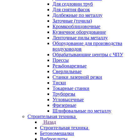
Для седловин труб
Для снятия фасок
Долбежные по металлу
Заточные (точила)
Кромкооблицовочные
Кузнечное оборудование
Ленточные пилы металлу
Оборудование для производства
воздуховодов
Обрабатывающие центры с ЧПУ
Прессы
Резьбонарезные
Сверлильные
Станки лазерной резки
Тиски
Токарные станки
Труборезы
Угловысечные
Фрезерные
Шлифовальные по металлу
Строительная техника
Назад
Строительная техника
Бетономешалки
Виброплиты