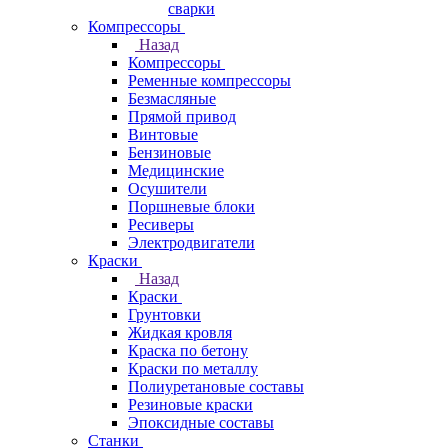
сварки
Компрессоры
Назад
Компрессоры
Ременные компрессоры
Безмасляные
Прямой привод
Винтовые
Бензиновые
Медицинские
Осушители
Поршневые блоки
Ресиверы
Электродвигатели
Краски
Назад
Краски
Грунтовки
Жидкая кровля
Краска по бетону
Краски по металлу
Полиуретановые составы
Резиновые краски
Эпоксидные составы
Станки