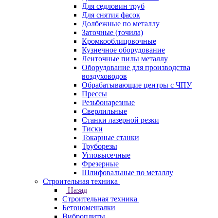
Для седловин труб
Для снятия фасок
Долбежные по металлу
Заточные (точила)
Кромкооблицовочные
Кузнечное оборудование
Ленточные пилы металлу
Оборудование для производства
воздуховодов
Обрабатывающие центры с ЧПУ
Прессы
Резьбонарезные
Сверлильные
Станки лазерной резки
Тиски
Токарные станки
Труборезы
Угловысечные
Фрезерные
Шлифовальные по металлу
Строительная техника
Назад
Строительная техника
Бетономешалки
Виброплиты