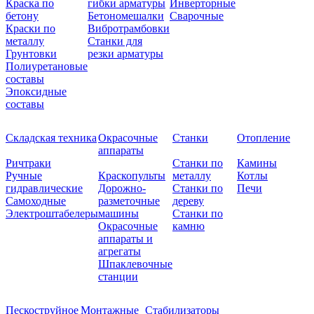
Краска по
гибки арматуры
Инверторные
бетону
Бетономешалки
Сварочные
Краски по
Вибротрамбовки
металлу
Станки для
Грунтовки
резки арматуры
Полиуретановые
составы
Эпоксидные
составы
Складская техника
Окрасочные
Станки
Отопление
аппараты
Ричтраки
Станки по
Камины
Ручные
Краскопульты
металлу
Котлы
гидравлические
Дорожно-
Станки по
Печи
Самоходные
разметочные
дереву
Электроштабелеры
машины
Станки по
Окрасочные
камню
аппараты и
агрегаты
Шпаклевочные
станции
Пескоструйное
Монтажные
Стабилизаторы