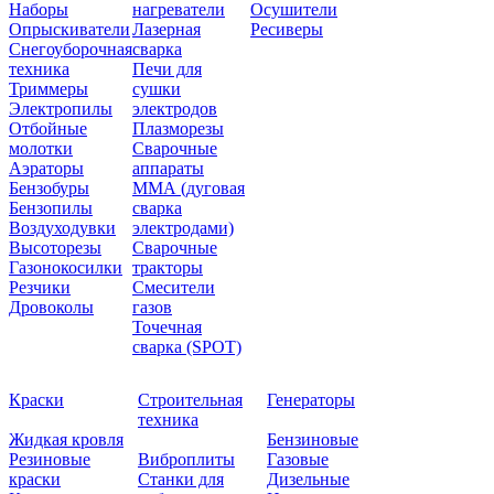
Наборы
нагреватели
Осушители
Опрыскиватели
Лазерная
Ресиверы
Снегоуборочная
сварка
техника
Печи для
Триммеры
сушки
Электропилы
электродов
Отбойные
Плазморезы
молотки
Сварочные
Аэраторы
аппараты
Бензобуры
ММА (дуговая
Бензопилы
сварка
Воздуходувки
электродами)
Высоторезы
Сварочные
Газонокосилки
тракторы
Резчики
Смесители
Дровоколы
газов
Точечная
сварка (SPOT)
Краски
Строительная
Генераторы
техника
Жидкая кровля
Бензиновые
Резиновые
Виброплиты
Газовые
краски
Станки для
Дизельные