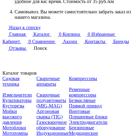
удобное для вас время. Стоимость от 35 руб./км
Самовывоз. Вы можете самостоятельно забрать заказ из
нашего магазина.
Назад к списку
Главная
Каталог
0
Корзина
0
Избранные
Кабинет
0
Сравнение
Акции
Контакты
Бренды
Отзывы
Поиск
Каталог товаров
Садовая
Сварочные
Компрессоры
техника
аппараты
Ременные
Измельчители
Сварочные
компрессоры
Культиваторы
полуавтоматы
Безмасляные
Кусторезы
(MIG-MAG)
Прямой привод
Мойки
Аргоновая
Винтовые
высокого
сварка (TIG)
Поршневые блоки
давления
Газосварочное
Электродвигатели
Мотоблоки
оборудование
Бензиновые
Мотопомпы
Индукционные
Медицинские