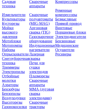
Садовая
Сварочные
Компрессоры
техника
аппараты
Ременные
Измельчители
Сварочные
компрессоры
Культиваторы
полуавтоматы
Безмасляные
Кусторезы
(MIG-MAG)
Прямой привод
Мойки
Аргоновая
Винтовые
высокого
сварка (TIG)
Поршневые блоки
давления
Газосварочное
Электродвигатели
Мотоблоки
оборудование
Бензиновые
Мотопомпы
Индукционные
Медицинские
Наборы
нагреватели
Осушители
Опрыскиватели
Лазерная
Ресиверы
Снегоуборочная
сварка
техника
Печи для
Триммеры
сушки
Электропилы
электродов
Отбойные
Плазморезы
молотки
Сварочные
Аэраторы
аппараты
Бензобуры
ММА (дуговая
Бензопилы
сварка
Воздуходувки
электродами)
Высоторезы
Сварочные
Газонокосилки
тракторы