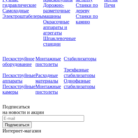
гидравлические
Дорожно-
Станки по
Печи
Самоходные
разметочные
дереву
Электроштабелеры
машины
Станки по
Окрасочные
камню
аппараты и
агрегаты
Шпаклевочные
станции
Пескоструйное
Монтажные
Стабилизаторы
оборудование
пистолеты
Трехфазные
Пескоструйные
Расходные
стабилизаторы
аппараты
материалы
Однофазные
Пескоструйные
Монтажные
стабилизаторы
камеры
пистолеты
Подписаться
на новости и акции
Подписаться
Интернет-магазин