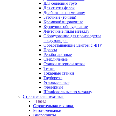
Для седловин труб
Для снятия фасок
Долбежные по металлу
Заточные (точила)
Кромкооблицовочные
Кузнечное оборудование
Ленточные пилы металлу
Оборудование для производства
воздуховодов
Обрабатывающие центры с ЧПУ
Прессы
Резьбонарезные
Сверлильные
Станки лазерной резки
Тиски
Токарные станки
Труборезы
Угловысечные
Фрезерные
Шлифовальные по металлу
Строительная техника
Назад
Строительная техника
Бетономешалки
Виброплиты