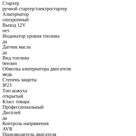
Стартер
ручной стартер/электростартер
Альтернатор
синхронный
Выход 12V
нет
Индикатор уровня топлива
да
Датчик масла
да
Вид топлива
бензин
Обмотка альтернатора двигателя
медь
Степень защиты
IP23
Тип кожуха
открытый
Класс товара
Профессиональный
Дисплей
да
Контроль напряжения
AVR
Производитель двигателя