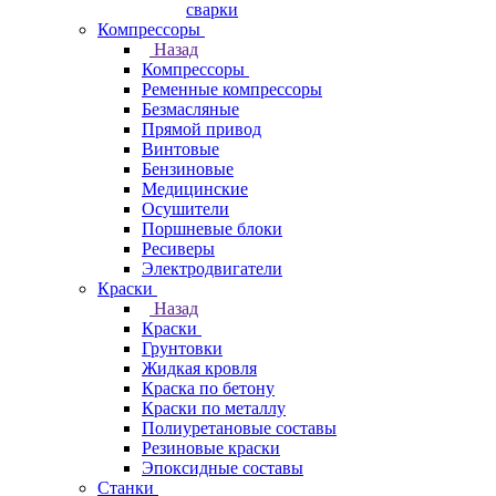
сварки
Компрессоры
Назад
Компрессоры
Ременные компрессоры
Безмасляные
Прямой привод
Винтовые
Бензиновые
Медицинские
Осушители
Поршневые блоки
Ресиверы
Электродвигатели
Краски
Назад
Краски
Грунтовки
Жидкая кровля
Краска по бетону
Краски по металлу
Полиуретановые составы
Резиновые краски
Эпоксидные составы
Станки