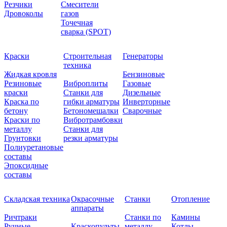
Резчики
Смесители
Дровоколы
газов
Точечная
сварка (SPOT)
Краски
Строительная
Генераторы
техника
Жидкая кровля
Бензиновые
Резиновые
Виброплиты
Газовые
краски
Станки для
Дизельные
Краска по
гибки арматуры
Инверторные
бетону
Бетономешалки
Сварочные
Краски по
Вибротрамбовки
металлу
Станки для
Грунтовки
резки арматуры
Полиуретановые
составы
Эпоксидные
составы
Складская техника
Окрасочные
Станки
Отопление
аппараты
Ричтраки
Станки по
Камины
Ручные
Краскопульты
металлу
Котлы