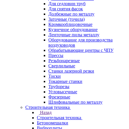
Для седловин труб
Для снятия фасок
Долбежные по металлу
Заточные (точила)
Кромкооблицовочные
Кузнечное оборудование
Ленточные пилы металлу
Оборудование для производства
воздуховодов
Обрабатывающие центры с ЧПУ
Прессы
Резьбонарезные
Сверлильные
Станки лазерной резки
Тиски
Токарные станки
Труборезы
Угловысечные
Фрезерные
Шлифовальные по металлу
Строительная техника
Назад
Строительная техника
Бетономешалки
Виброплиты