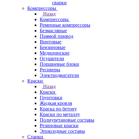
сварки
Компрессоры
Назад
Компрессоры
Ременные компрессоры
Безмасляные
Прямой привод
Винтовые
Бензиновые
Медицинские
Осушители
Поршневые блоки
Ресиверы
Электродвигатели
Краски
Назад
Краски
Грунтовки
Жидкая кровля
Краска по бетону
Краски по металлу
Полиуретановые составы
Резиновые краски
Эпоксидные составы
Станки