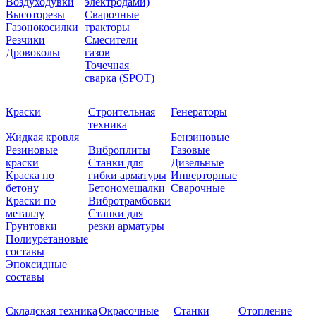
Воздуходувки
электродами)
Высоторезы
Сварочные
Газонокосилки
тракторы
Резчики
Смесители
Дровоколы
газов
Точечная
сварка (SPOT)
Краски
Строительная
Генераторы
техника
Жидкая кровля
Бензиновые
Резиновые
Виброплиты
Газовые
краски
Станки для
Дизельные
Краска по
гибки арматуры
Инверторные
бетону
Бетономешалки
Сварочные
Краски по
Вибротрамбовки
металлу
Станки для
Грунтовки
резки арматуры
Полиуретановые
составы
Эпоксидные
составы
Складская техника
Окрасочные
Станки
Отопление