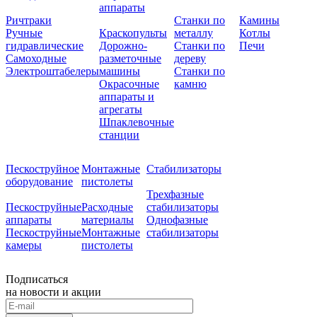
аппараты
Ричтраки
Станки по
Камины
Ручные
Краскопульты
металлу
Котлы
гидравлические
Дорожно-
Станки по
Печи
Самоходные
разметочные
дереву
Электроштабелеры
машины
Станки по
Окрасочные
камню
аппараты и
агрегаты
Шпаклевочные
станции
Пескоструйное
Монтажные
Стабилизаторы
оборудование
пистолеты
Трехфазные
Пескоструйные
Расходные
стабилизаторы
аппараты
материалы
Однофазные
Пескоструйные
Монтажные
стабилизаторы
камеры
пистолеты
Подписаться
на новости и акции