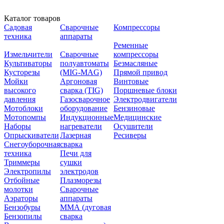
Каталог товаров
Садовая
Сварочные
Компрессоры
техника
аппараты
Ременные
Измельчители
Сварочные
компрессоры
Культиваторы
полуавтоматы
Безмасляные
Кусторезы
(MIG-MAG)
Прямой привод
Мойки
Аргоновая
Винтовые
высокого
сварка (TIG)
Поршневые блоки
давления
Газосварочное
Электродвигатели
Мотоблоки
оборудование
Бензиновые
Мотопомпы
Индукционные
Медицинские
Наборы
нагреватели
Осушители
Опрыскиватели
Лазерная
Ресиверы
Снегоуборочная
сварка
техника
Печи для
Триммеры
сушки
Электропилы
электродов
Отбойные
Плазморезы
молотки
Сварочные
Аэраторы
аппараты
Бензобуры
ММА (дуговая
Бензопилы
сварка