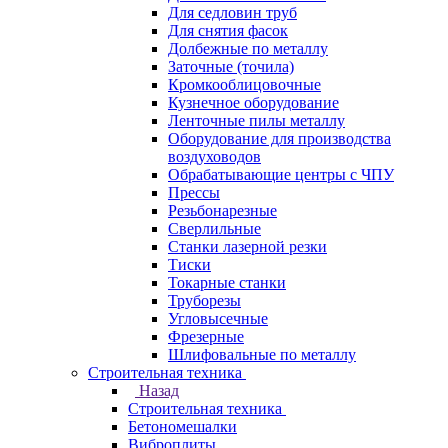
Для седловин труб
Для снятия фасок
Долбежные по металлу
Заточные (точила)
Кромкооблицовочные
Кузнечное оборудование
Ленточные пилы металлу
Оборудование для производства
воздуховодов
Обрабатывающие центры с ЧПУ
Прессы
Резьбонарезные
Сверлильные
Станки лазерной резки
Тиски
Токарные станки
Труборезы
Угловысечные
Фрезерные
Шлифовальные по металлу
Строительная техника
Назад
Строительная техника
Бетономешалки
Виброплиты