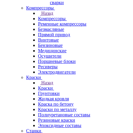
сварки
Компрессоры
Назад
Компрессоры
Ременные компрессоры
Безмасляные
Прямой привод
Винтовые
Бензиновые
Медицинские
Осушители
Поршневые блоки
Ресиверы
Электродвигатели
Краски
Назад
Краски
Грунтовки
Жидкая кровля
Краска по бетону
Краски по металлу
Полиуретановые составы
Резиновые краски
Эпоксидные составы
Станки