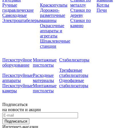
Ручные
Краскопульты
металлу
Котлы
гидравлические
Дорожно-
Станки по
Печи
Самоходные
разметочные
дереву
Электроштабелеры
машины
Станки по
Окрасочные
камню
аппараты и
агрегаты
Шпаклевочные
станции
Пескоструйное
Монтажные
Стабилизаторы
оборудование
пистолеты
Трехфазные
Пескоструйные
Расходные
стабилизаторы
аппараты
материалы
Однофазные
Пескоструйные
Монтажные
стабилизаторы
камеры
пистолеты
Подписаться
на новости и акции
Подписаться
Интернет-магазин