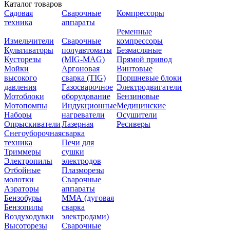
Каталог товаров
Садовая
Сварочные
Компрессоры
техника
аппараты
Ременные
Измельчители
Сварочные
компрессоры
Культиваторы
полуавтоматы
Безмасляные
Кусторезы
(MIG-MAG)
Прямой привод
Мойки
Аргоновая
Винтовые
высокого
сварка (TIG)
Поршневые блоки
давления
Газосварочное
Электродвигатели
Мотоблоки
оборудование
Бензиновые
Мотопомпы
Индукционные
Медицинские
Наборы
нагреватели
Осушители
Опрыскиватели
Лазерная
Ресиверы
Снегоуборочная
сварка
техника
Печи для
Триммеры
сушки
Электропилы
электродов
Отбойные
Плазморезы
молотки
Сварочные
Аэраторы
аппараты
Бензобуры
ММА (дуговая
Бензопилы
сварка
Воздуходувки
электродами)
Высоторезы
Сварочные