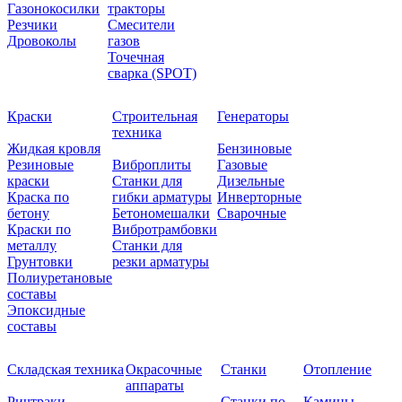
Газонокосилки
тракторы
Резчики
Смесители
Дровоколы
газов
Точечная
сварка (SPOT)
Краски
Строительная
Генераторы
техника
Жидкая кровля
Бензиновые
Резиновые
Виброплиты
Газовые
краски
Станки для
Дизельные
Краска по
гибки арматуры
Инверторные
бетону
Бетономешалки
Сварочные
Краски по
Вибротрамбовки
металлу
Станки для
Грунтовки
резки арматуры
Полиуретановые
составы
Эпоксидные
составы
Складская техника
Окрасочные
Станки
Отопление
аппараты
Ричтраки
Станки по
Камины