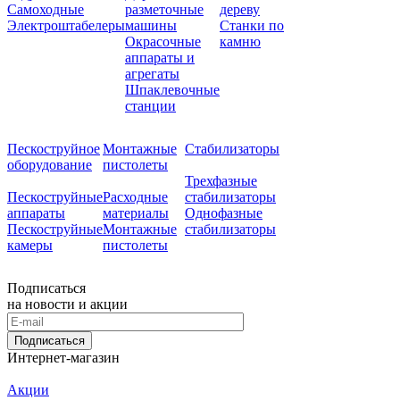
Самоходные
разметочные
дереву
Электроштабелеры
машины
Станки по
Окрасочные
камню
аппараты и
агрегаты
Шпаклевочные
станции
Пескоструйное
Монтажные
Стабилизаторы
оборудование
пистолеты
Трехфазные
Пескоструйные
Расходные
стабилизаторы
аппараты
материалы
Однофазные
Пескоструйные
Монтажные
стабилизаторы
камеры
пистолеты
Подписаться
на новости и акции
Подписаться
Интернет-магазин
Акции