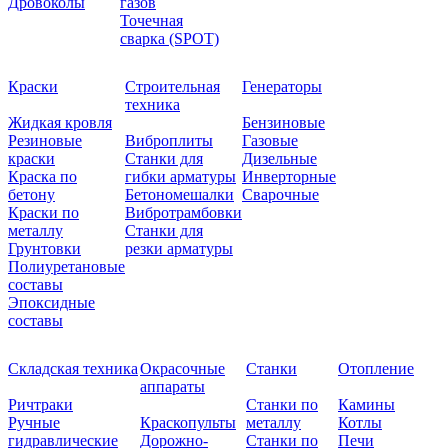
Дровоколы
газов
Точечная
сварка (SPOT)
Краски
Строительная
Генераторы
техника
Жидкая кровля
Бензиновые
Резиновые
Виброплиты
Газовые
краски
Станки для
Дизельные
Краска по
гибки арматуры
Инверторные
бетону
Бетономешалки
Сварочные
Краски по
Вибротрамбовки
металлу
Станки для
Грунтовки
резки арматуры
Полиуретановые
составы
Эпоксидные
составы
Складская техника
Окрасочные
Станки
Отопление
аппараты
Ричтраки
Станки по
Камины
Ручные
Краскопульты
металлу
Котлы
гидравлические
Дорожно-
Станки по
Печи