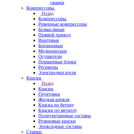
сварки
Компрессоры
Назад
Компрессоры
Ременные компрессоры
Безмасляные
Прямой привод
Винтовые
Бензиновые
Медицинские
Осушители
Поршневые блоки
Ресиверы
Электродвигатели
Краски
Назад
Краски
Грунтовки
Жидкая кровля
Краска по бетону
Краски по металлу
Полиуретановые составы
Резиновые краски
Эпоксидные составы
Станки