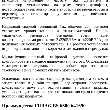
выходное напряжение и частоту тока. Двигатель и
альтернатор установлены на раму через демпферы,
позволяющие значительно гасить вибрации во время работы и
перемещения генератора, увеличивая долговечность
конструкции.
Надежный сварной топливный бак, объемом 25л, оснащен
указателем уровня топлива и фильтром-сеткой. Панель
управления генератора оснащена тремя пыле/
влагозащищенными розетками: 2х220В/16А и 1х220В/32А для
подключения мощных потребителей. На розетки установлена
индивидуальная защита от короткого замыкания и перегрузки.
Мультифункциональный цифровой дисплей позволит
контролировать выходное напряжение и частоту. Отслеживать
межсервисные интервалы и не забыть про очередное
техобслуживание поможет счетчик моточасов.
Усиленная толстостенная сварная рама, диаметром 32 мм, и
запатентованный дизайн станций Fubag сохранят целостность
конструкции даже при эксплуатации в самых тяжелых
условиях, защитят важные узлы от попадания грязи и падения
посторонних предметов.
Преимущества FUBAG BS 6600 641690