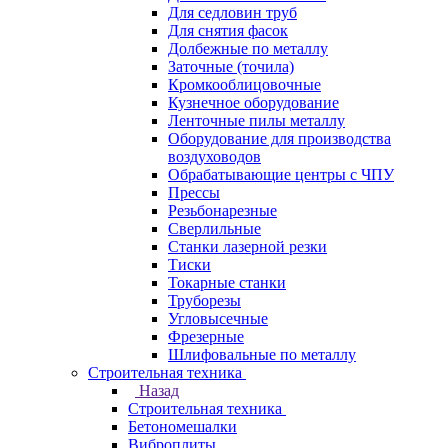
Для седловин труб
Для снятия фасок
Долбежные по металлу
Заточные (точила)
Кромкооблицовочные
Кузнечное оборудование
Ленточные пилы металлу
Оборудование для производства
воздуховодов
Обрабатывающие центры с ЧПУ
Прессы
Резьбонарезные
Сверлильные
Станки лазерной резки
Тиски
Токарные станки
Труборезы
Угловысечные
Фрезерные
Шлифовальные по металлу
Строительная техника
Назад
Строительная техника
Бетономешалки
Виброплиты