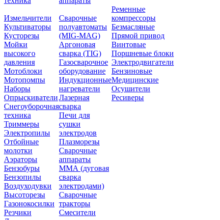
техника
аппараты
Ременные
Измельчители
Сварочные
компрессоры
Культиваторы
полуавтоматы
Безмасляные
Кусторезы
(MIG-MAG)
Прямой привод
Мойки
Аргоновая
Винтовые
высокого
сварка (TIG)
Поршневые блоки
давления
Газосварочное
Электродвигатели
Мотоблоки
оборудование
Бензиновые
Мотопомпы
Индукционные
Медицинские
Наборы
нагреватели
Осушители
Опрыскиватели
Лазерная
Ресиверы
Снегоуборочная
сварка
техника
Печи для
Триммеры
сушки
Электропилы
электродов
Отбойные
Плазморезы
молотки
Сварочные
Аэраторы
аппараты
Бензобуры
ММА (дуговая
Бензопилы
сварка
Воздуходувки
электродами)
Высоторезы
Сварочные
Газонокосилки
тракторы
Резчики
Смесители