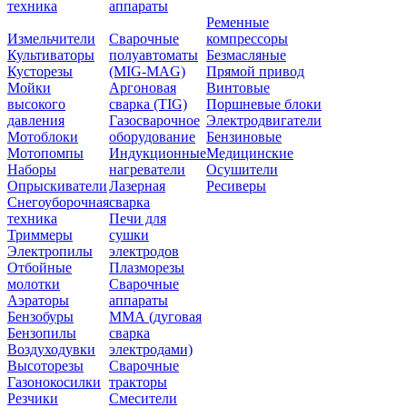
техника
аппараты
Ременные
Измельчители
Сварочные
компрессоры
Культиваторы
полуавтоматы
Безмасляные
Кусторезы
(MIG-MAG)
Прямой привод
Мойки
Аргоновая
Винтовые
высокого
сварка (TIG)
Поршневые блоки
давления
Газосварочное
Электродвигатели
Мотоблоки
оборудование
Бензиновые
Мотопомпы
Индукционные
Медицинские
Наборы
нагреватели
Осушители
Опрыскиватели
Лазерная
Ресиверы
Снегоуборочная
сварка
техника
Печи для
Триммеры
сушки
Электропилы
электродов
Отбойные
Плазморезы
молотки
Сварочные
Аэраторы
аппараты
Бензобуры
ММА (дуговая
Бензопилы
сварка
Воздуходувки
электродами)
Высоторезы
Сварочные
Газонокосилки
тракторы
Резчики
Смесители