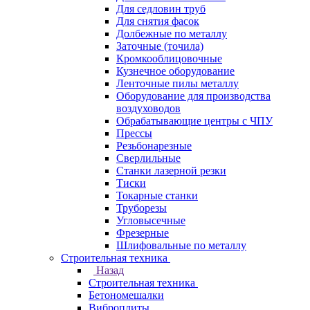
Для седловин труб
Для снятия фасок
Долбежные по металлу
Заточные (точила)
Кромкооблицовочные
Кузнечное оборудование
Ленточные пилы металлу
Оборудование для производства
воздуховодов
Обрабатывающие центры с ЧПУ
Прессы
Резьбонарезные
Сверлильные
Станки лазерной резки
Тиски
Токарные станки
Труборезы
Угловысечные
Фрезерные
Шлифовальные по металлу
Строительная техника
Назад
Строительная техника
Бетономешалки
Виброплиты