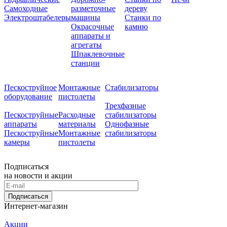
Самоходные
разметочные
дереву
Электроштабелеры
машины
Станки по
Окрасочные
камню
аппараты и
агрегаты
Шпаклевочные
станции
Пескоструйное
Монтажные
Стабилизаторы
оборудование
пистолеты
Трехфазные
Пескоструйные
Расходные
стабилизаторы
аппараты
материалы
Однофазные
Пескоструйные
Монтажные
стабилизаторы
камеры
пистолеты
Подписаться
на новости и акции
Подписаться
Интернет-магазин
Акции