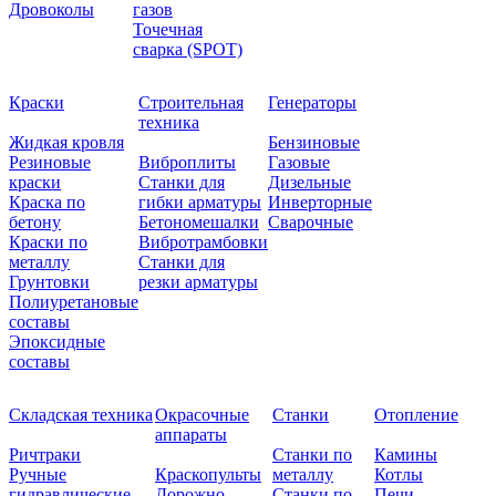
Дровоколы
газов
Точечная
сварка (SPOT)
Краски
Строительная
Генераторы
техника
Жидкая кровля
Бензиновые
Резиновые
Виброплиты
Газовые
краски
Станки для
Дизельные
Краска по
гибки арматуры
Инверторные
бетону
Бетономешалки
Сварочные
Краски по
Вибротрамбовки
металлу
Станки для
Грунтовки
резки арматуры
Полиуретановые
составы
Эпоксидные
составы
Складская техника
Окрасочные
Станки
Отопление
аппараты
Ричтраки
Станки по
Камины
Ручные
Краскопульты
металлу
Котлы
гидравлические
Дорожно-
Станки по
Печи