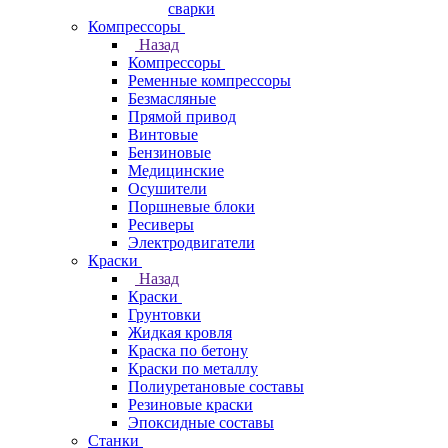
сварки
Компрессоры
Назад
Компрессоры
Ременные компрессоры
Безмасляные
Прямой привод
Винтовые
Бензиновые
Медицинские
Осушители
Поршневые блоки
Ресиверы
Электродвигатели
Краски
Назад
Краски
Грунтовки
Жидкая кровля
Краска по бетону
Краски по металлу
Полиуретановые составы
Резиновые краски
Эпоксидные составы
Станки