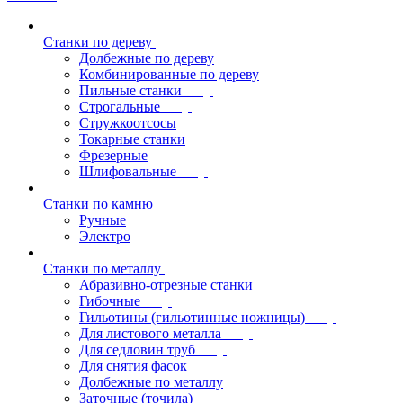
Станки по дереву
Долбежные по дереву
Комбинированные по дереву
Пильные станки
Строгальные
Стружкоотсосы
Токарные станки
Фрезерные
Шлифовальные
Станки по камню
Ручные
Электро
Станки по металлу
Абразивно-отрезные станки
Гибочные
Гильотины (гильотинные ножницы)
Для листового металла
Для седловин труб
Для снятия фасок
Долбежные по металлу
Заточные (точила)