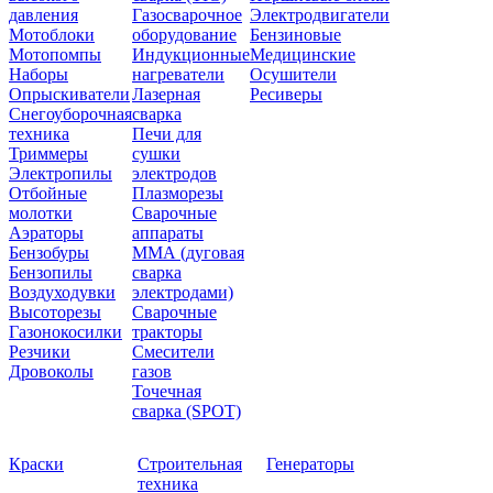
давления
Газосварочное
Электродвигатели
Мотоблоки
оборудование
Бензиновые
Мотопомпы
Индукционные
Медицинские
Наборы
нагреватели
Осушители
Опрыскиватели
Лазерная
Ресиверы
Снегоуборочная
сварка
техника
Печи для
Триммеры
сушки
Электропилы
электродов
Отбойные
Плазморезы
молотки
Сварочные
Аэраторы
аппараты
Бензобуры
ММА (дуговая
Бензопилы
сварка
Воздуходувки
электродами)
Высоторезы
Сварочные
Газонокосилки
тракторы
Резчики
Смесители
Дровоколы
газов
Точечная
сварка (SPOT)
Краски
Строительная
Генераторы
техника