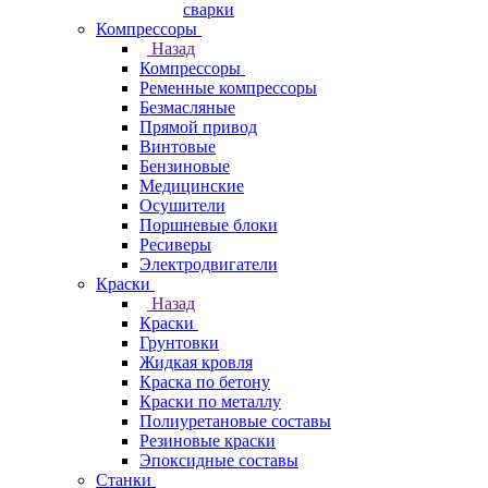
сварки
Компрессоры
Назад
Компрессоры
Ременные компрессоры
Безмасляные
Прямой привод
Винтовые
Бензиновые
Медицинские
Осушители
Поршневые блоки
Ресиверы
Электродвигатели
Краски
Назад
Краски
Грунтовки
Жидкая кровля
Краска по бетону
Краски по металлу
Полиуретановые составы
Резиновые краски
Эпоксидные составы
Станки