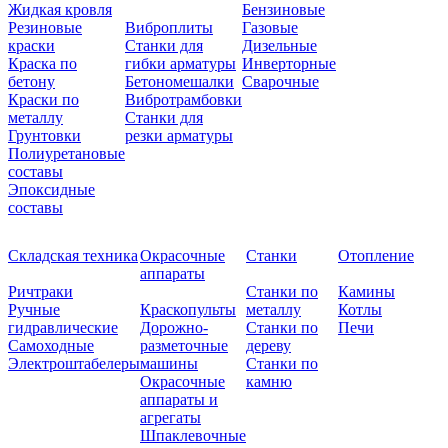
Жидкая кровля
Бензиновые
Резиновые
Виброплиты
Газовые
краски
Станки для
Дизельные
Краска по
гибки арматуры
Инверторные
бетону
Бетономешалки
Сварочные
Краски по
Вибротрамбовки
металлу
Станки для
Грунтовки
резки арматуры
Полиуретановые
составы
Эпоксидные
составы
Складская техника
Окрасочные
Станки
Отопление
аппараты
Ричтраки
Станки по
Камины
Ручные
Краскопульты
металлу
Котлы
гидравлические
Дорожно-
Станки по
Печи
Самоходные
разметочные
дереву
Электроштабелеры
машины
Станки по
Окрасочные
камню
аппараты и
агрегаты
Шпаклевочные