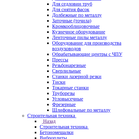
Для седловин труб
Для снятия фасок
Долбежные по металлу
Заточные (точила)
Кромкооблицовочные
Кузнечное оборудование
Ленточные пилы металлу
Оборудование для производства
воздуховодов
Обрабатывающие центры с ЧПУ
Прессы
Резьбонарезные
Сверлильные
Станки лазерной резки
Тиски
Токарные станки
Труборезы
Угловысечные
Фрезерные
Шлифовальные по металлу
Строительная техника
Назад
Строительная техника
Бетономешалки
Виброплиты