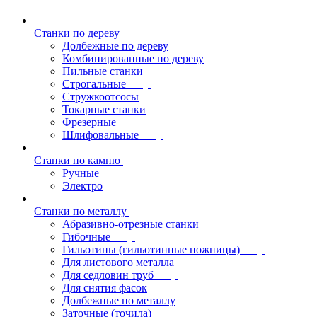
Станки по дереву
Долбежные по дереву
Комбинированные по дереву
Пильные станки
Строгальные
Стружкоотсосы
Токарные станки
Фрезерные
Шлифовальные
Станки по камню
Ручные
Электро
Станки по металлу
Абразивно-отрезные станки
Гибочные
Гильотины (гильотинные ножницы)
Для листового металла
Для седловин труб
Для снятия фасок
Долбежные по металлу
Заточные (точила)