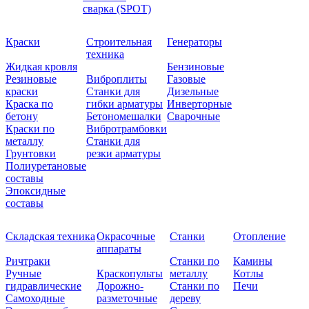
сварка (SPOT)
Краски
Строительная
Генераторы
техника
Жидкая кровля
Бензиновые
Резиновые
Виброплиты
Газовые
краски
Станки для
Дизельные
Краска по
гибки арматуры
Инверторные
бетону
Бетономешалки
Сварочные
Краски по
Вибротрамбовки
металлу
Станки для
Грунтовки
резки арматуры
Полиуретановые
составы
Эпоксидные
составы
Складская техника
Окрасочные
Станки
Отопление
аппараты
Ричтраки
Станки по
Камины
Ручные
Краскопульты
металлу
Котлы
гидравлические
Дорожно-
Станки по
Печи
Самоходные
разметочные
дереву