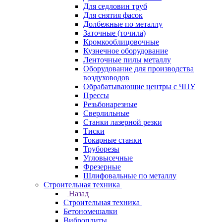
Для седловин труб
Для снятия фасок
Долбежные по металлу
Заточные (точила)
Кромкооблицовочные
Кузнечное оборудование
Ленточные пилы металлу
Оборудование для производства
воздуховодов
Обрабатывающие центры с ЧПУ
Прессы
Резьбонарезные
Сверлильные
Станки лазерной резки
Тиски
Токарные станки
Труборезы
Угловысечные
Фрезерные
Шлифовальные по металлу
Строительная техника
Назад
Строительная техника
Бетономешалки
Виброплиты