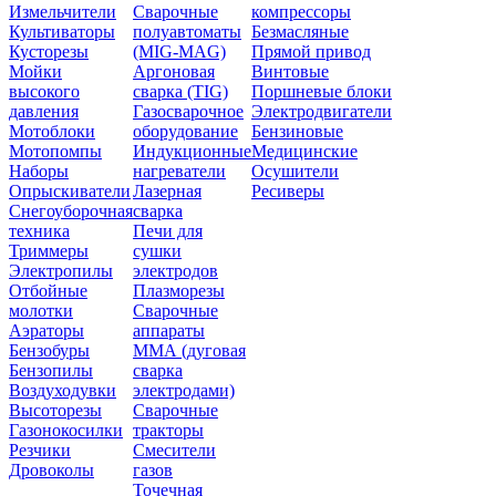
Измельчители
Сварочные
компрессоры
Культиваторы
полуавтоматы
Безмасляные
Кусторезы
(MIG-MAG)
Прямой привод
Мойки
Аргоновая
Винтовые
высокого
сварка (TIG)
Поршневые блоки
давления
Газосварочное
Электродвигатели
Мотоблоки
оборудование
Бензиновые
Мотопомпы
Индукционные
Медицинские
Наборы
нагреватели
Осушители
Опрыскиватели
Лазерная
Ресиверы
Снегоуборочная
сварка
техника
Печи для
Триммеры
сушки
Электропилы
электродов
Отбойные
Плазморезы
молотки
Сварочные
Аэраторы
аппараты
Бензобуры
ММА (дуговая
Бензопилы
сварка
Воздуходувки
электродами)
Высоторезы
Сварочные
Газонокосилки
тракторы
Резчики
Смесители
Дровоколы
газов
Точечная