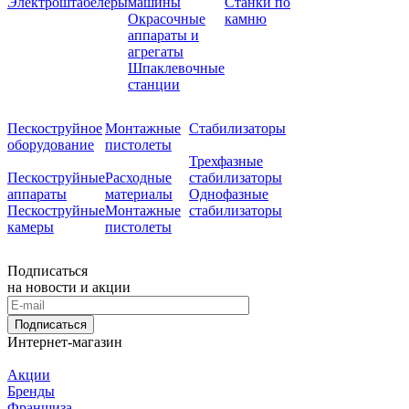
Электроштабелеры
машины
Станки по
Окрасочные
камню
аппараты и
агрегаты
Шпаклевочные
станции
Пескоструйное
Монтажные
Стабилизаторы
оборудование
пистолеты
Трехфазные
Пескоструйные
Расходные
стабилизаторы
аппараты
материалы
Однофазные
Пескоструйные
Монтажные
стабилизаторы
камеры
пистолеты
Подписаться
на новости и акции
Подписаться
Интернет-магазин
Акции
Бренды
Франшиза