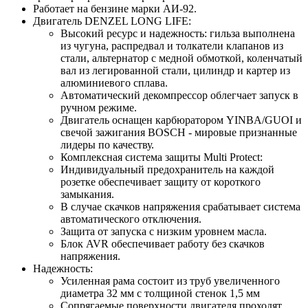
Работает на бензине марки АИ-92.
Двигатель DENZEL LONG LIFE:
Высокий ресурс и надежность: гильза выполнена
из чугуна, распредвал и толкатели клапанов из
стали, альтернатор с медной обмоткой, коленчатый
вал из легированной стали, цилиндр и картер из
алюминиевого сплава.
Автоматический декомпрессор облегчает запуск в
ручном режиме.
Двигатель оснащен карбюратором YINBA/GUOI и
свечой зажигания BOSCH - мировые признанные
лидеры по качеству.
Комплексная система защиты Multi Protect:
Индивидуальный предохранитель на каждой
розетке обеспечивает защиту от короткого
замыкания.
В случае скачков напряжения срабатывает система
автоматического отключения.
Защита от запуска с низким уровнем масла.
Блок AVR обеспечивает работу без скачков
напряжения.
Надежность:
Усиленная рама состоит из труб увеличенного
диаметра 32 мм с толщиной стенок 1,5 мм
Сопрягаемые поверхности двигателя проходят