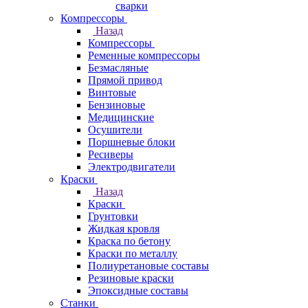
сварки
Компрессоры
Назад
Компрессоры
Ременные компрессоры
Безмасляные
Прямой привод
Винтовые
Бензиновые
Медицинские
Осушители
Поршневые блоки
Ресиверы
Электродвигатели
Краски
Назад
Краски
Грунтовки
Жидкая кровля
Краска по бетону
Краски по металлу
Полиуретановые составы
Резиновые краски
Эпоксидные составы
Станки