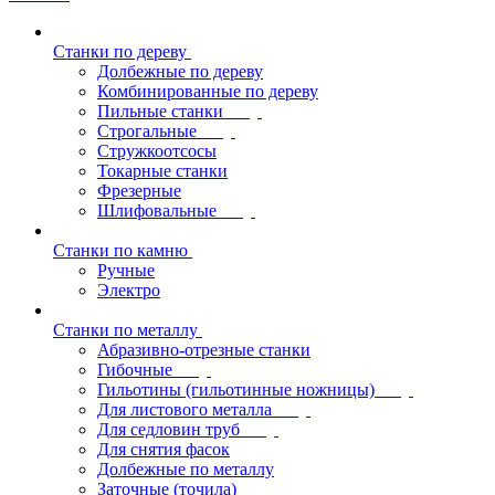
Станки по дереву
Долбежные по дереву
Комбинированные по дереву
Пильные станки
Строгальные
Стружкоотсосы
Токарные станки
Фрезерные
Шлифовальные
Станки по камню
Ручные
Электро
Станки по металлу
Абразивно-отрезные станки
Гибочные
Гильотины (гильотинные ножницы)
Для листового металла
Для седловин труб
Для снятия фасок
Долбежные по металлу
Заточные (точила)