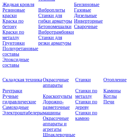
Жидкая кровля
Бензиновые
Резиновые
Виброплиты
Газовые
краски
Станки для
Дизельные
Краска по
гибки арматуры
Инверторные
бетону
Бетономешалки
Сварочные
Краски по
Вибротрамбовки
металлу
Станки для
Грунтовки
резки арматуры
Полиуретановые
составы
Эпоксидные
составы
Складская техника
Окрасочные
Станки
Отопление
аппараты
Ричтраки
Станки по
Камины
Ручные
Краскопульты
металлу
Котлы
гидравлические
Дорожно-
Станки по
Печи
Самоходные
разметочные
дереву
Электроштабелеры
машины
Станки по
Окрасочные
камню
аппараты и
агрегаты
Шпаклевочные