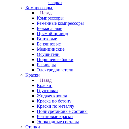
сварки
Компрессоры
Назад
Компрессоры
Ременные компрессоры
Безмасляные
Прямой привод
Винтовые
Бензиновые
Медицинские
Осушители
Поршневые блоки
Ресиверы
Электродвигатели
Краски
Назад
Краски
Грунтовки
Жидкая кровля
Краска по бетону
Краски по металлу
Полиуретановые составы
Резиновые краски
Эпоксидные составы
Станки