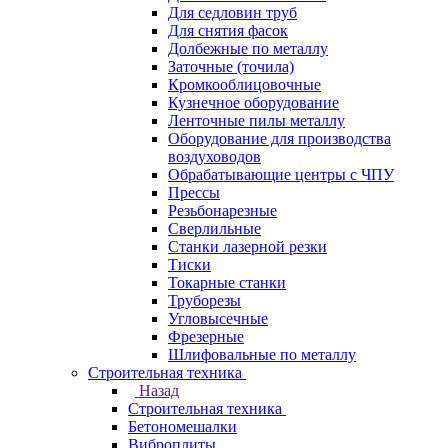
Для седловин труб
Для снятия фасок
Долбежные по металлу
Заточные (точила)
Кромкооблицовочные
Кузнечное оборудование
Ленточные пилы металлу
Оборудование для производства
воздуховодов
Обрабатывающие центры с ЧПУ
Прессы
Резьбонарезные
Сверлильные
Станки лазерной резки
Тиски
Токарные станки
Труборезы
Угловысечные
Фрезерные
Шлифовальные по металлу
Строительная техника
Назад
Строительная техника
Бетономешалки
Виброплиты