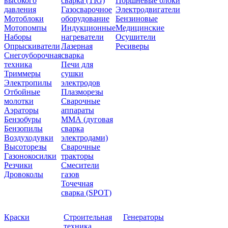
высокого
сварка (TIG)
Поршневые блоки
давления
Газосварочное
Электродвигатели
Мотоблоки
оборудование
Бензиновые
Мотопомпы
Индукционные
Медицинские
Наборы
нагреватели
Осушители
Опрыскиватели
Лазерная
Ресиверы
Снегоуборочная
сварка
техника
Печи для
Триммеры
сушки
Электропилы
электродов
Отбойные
Плазморезы
молотки
Сварочные
Аэраторы
аппараты
Бензобуры
ММА (дуговая
Бензопилы
сварка
Воздуходувки
электродами)
Высоторезы
Сварочные
Газонокосилки
тракторы
Резчики
Смесители
Дровоколы
газов
Точечная
сварка (SPOT)
Краски
Строительная
Генераторы
техника