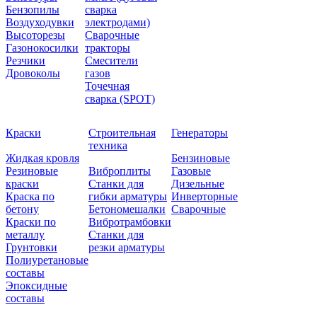
Бензопилы
сварка
Воздуходувки
электродами)
Высоторезы
Сварочные
Газонокосилки
тракторы
Резчики
Смесители
Дровоколы
газов
Точечная
сварка (SPOT)
Краски
Строительная
Генераторы
техника
Жидкая кровля
Бензиновые
Резиновые
Виброплиты
Газовые
краски
Станки для
Дизельные
Краска по
гибки арматуры
Инверторные
бетону
Бетономешалки
Сварочные
Краски по
Вибротрамбовки
металлу
Станки для
Грунтовки
резки арматуры
Полиуретановые
составы
Эпоксидные
составы