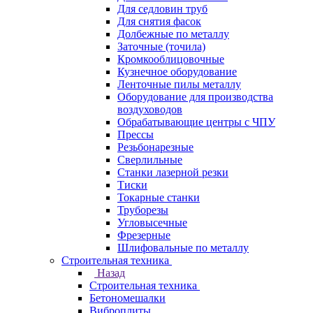
Для седловин труб
Для снятия фасок
Долбежные по металлу
Заточные (точила)
Кромкооблицовочные
Кузнечное оборудование
Ленточные пилы металлу
Оборудование для производства
воздуховодов
Обрабатывающие центры с ЧПУ
Прессы
Резьбонарезные
Сверлильные
Станки лазерной резки
Тиски
Токарные станки
Труборезы
Угловысечные
Фрезерные
Шлифовальные по металлу
Строительная техника
Назад
Строительная техника
Бетономешалки
Виброплиты