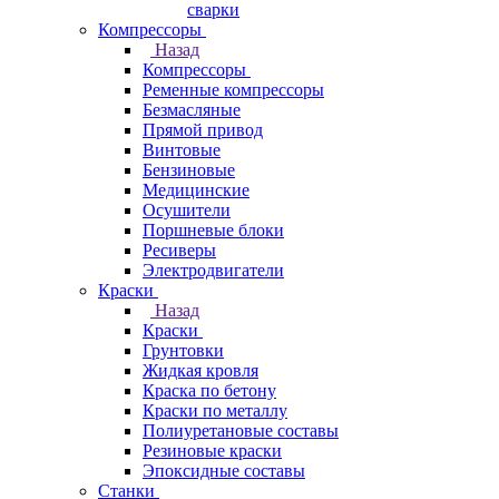
сварки
Компрессоры
Назад
Компрессоры
Ременные компрессоры
Безмасляные
Прямой привод
Винтовые
Бензиновые
Медицинские
Осушители
Поршневые блоки
Ресиверы
Электродвигатели
Краски
Назад
Краски
Грунтовки
Жидкая кровля
Краска по бетону
Краски по металлу
Полиуретановые составы
Резиновые краски
Эпоксидные составы
Станки