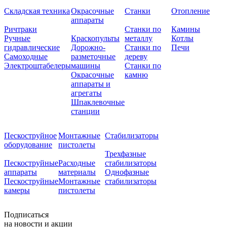
Складская техника
Окрасочные
Станки
Отопление
аппараты
Ричтраки
Станки по
Камины
Ручные
Краскопульты
металлу
Котлы
гидравлические
Дорожно-
Станки по
Печи
Самоходные
разметочные
дереву
Электроштабелеры
машины
Станки по
Окрасочные
камню
аппараты и
агрегаты
Шпаклевочные
станции
Пескоструйное
Монтажные
Стабилизаторы
оборудование
пистолеты
Трехфазные
Пескоструйные
Расходные
стабилизаторы
аппараты
материалы
Однофазные
Пескоструйные
Монтажные
стабилизаторы
камеры
пистолеты
Подписаться
на новости и акции