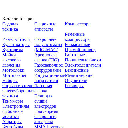
Каталог товаров
Садовая
Сварочные
Компрессоры
техника
аппараты
Ременные
Измельчители
Сварочные
компрессоры
Культиваторы
полуавтоматы
Безмасляные
Кусторезы
(MIG-MAG)
Прямой привод
Мойки
Аргоновая
Винтовые
высокого
сварка (TIG)
Поршневые блоки
давления
Газосварочное
Электродвигатели
Мотоблоки
оборудование
Бензиновые
Мотопомпы
Индукционные
Медицинские
Наборы
нагреватели
Осушители
Опрыскиватели
Лазерная
Ресиверы
Снегоуборочная
сварка
техника
Печи для
Триммеры
сушки
Электропилы
электродов
Отбойные
Плазморезы
молотки
Сварочные
Аэраторы
аппараты
Бензобуры
ММА (дуговая