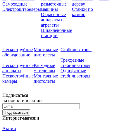
Самоходные
разметочные
дереву
Электроштабелеры
машины
Станки по
Окрасочные
камню
аппараты и
агрегаты
Шпаклевочные
станции
Пескоструйное
Монтажные
Стабилизаторы
оборудование
пистолеты
Трехфазные
Пескоструйные
Расходные
стабилизаторы
аппараты
материалы
Однофазные
Пескоструйные
Монтажные
стабилизаторы
камеры
пистолеты
Подписаться
на новости и акции
Подписаться
Интернет-магазин
Акции