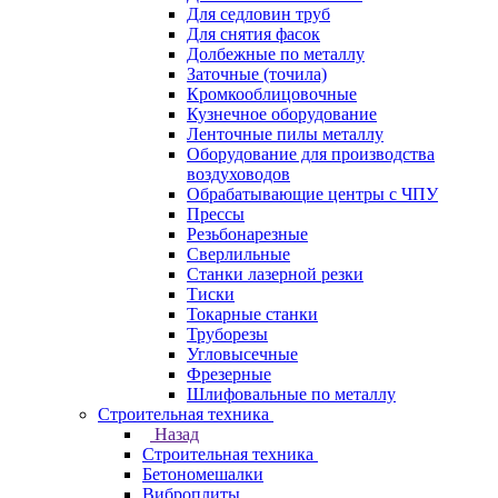
Для седловин труб
Для снятия фасок
Долбежные по металлу
Заточные (точила)
Кромкооблицовочные
Кузнечное оборудование
Ленточные пилы металлу
Оборудование для производства
воздуховодов
Обрабатывающие центры с ЧПУ
Прессы
Резьбонарезные
Сверлильные
Станки лазерной резки
Тиски
Токарные станки
Труборезы
Угловысечные
Фрезерные
Шлифовальные по металлу
Строительная техника
Назад
Строительная техника
Бетономешалки
Виброплиты