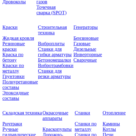
Дровоколы
газов
Точечная
сварка (SPOT)
Краски
Строительная
Генераторы
техника
Жидкая кровля
Бензиновые
Резиновые
Виброплиты
Газовые
краски
Станки для
Дизельные
Краска по
гибки арматуры
Инверторные
бетону
Бетономешалки
Сварочные
Краски по
Вибротрамбовки
металлу
Станки для
Грунтовки
резки арматуры
Полиуретановые
составы
Эпоксидные
составы
Складская техника
Окрасочные
Станки
Отопление
аппараты
Ричтраки
Станки по
Камины
Ручные
Краскопульты
металлу
Котлы
гидравлические
Дорожно-
Станки по
Печи