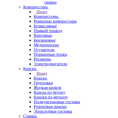
сварки
Компрессоры
Назад
Компрессоры
Ременные компрессоры
Безмасляные
Прямой привод
Винтовые
Бензиновые
Медицинские
Осушители
Поршневые блоки
Ресиверы
Электродвигатели
Краски
Назад
Краски
Грунтовки
Жидкая кровля
Краска по бетону
Краски по металлу
Полиуретановые составы
Резиновые краски
Эпоксидные составы
Станки