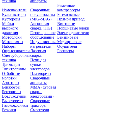
техника
аппараты
Ременные
Измельчители
Сварочные
компрессоры
Культиваторы
полуавтоматы
Безмасляные
Кусторезы
(MIG-MAG)
Прямой привод
Мойки
Аргоновая
Винтовые
высокого
сварка (TIG)
Поршневые блоки
давления
Газосварочное
Электродвигатели
Мотоблоки
оборудование
Бензиновые
Мотопомпы
Индукционные
Медицинские
Наборы
нагреватели
Осушители
Опрыскиватели
Лазерная
Ресиверы
Снегоуборочная
сварка
техника
Печи для
Триммеры
сушки
Электропилы
электродов
Отбойные
Плазморезы
молотки
Сварочные
Аэраторы
аппараты
Бензобуры
ММА (дуговая
Бензопилы
сварка
Воздуходувки
электродами)
Высоторезы
Сварочные
Газонокосилки
тракторы
Резчики
Смесители