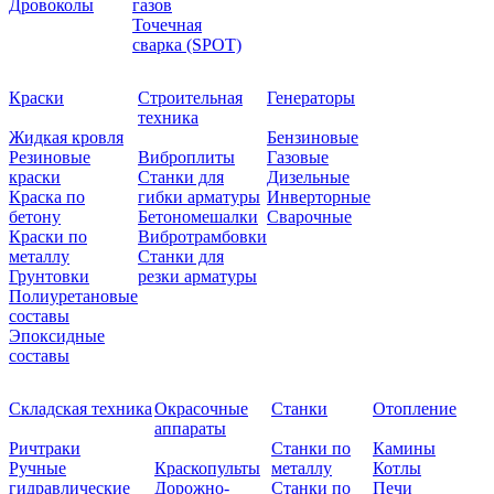
Дровоколы
газов
Точечная
сварка (SPOT)
Краски
Строительная
Генераторы
техника
Жидкая кровля
Бензиновые
Резиновые
Виброплиты
Газовые
краски
Станки для
Дизельные
Краска по
гибки арматуры
Инверторные
бетону
Бетономешалки
Сварочные
Краски по
Вибротрамбовки
металлу
Станки для
Грунтовки
резки арматуры
Полиуретановые
составы
Эпоксидные
составы
Складская техника
Окрасочные
Станки
Отопление
аппараты
Ричтраки
Станки по
Камины
Ручные
Краскопульты
металлу
Котлы
гидравлические
Дорожно-
Станки по
Печи