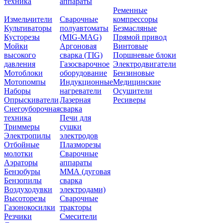
техника
аппараты
Ременные
Измельчители
Сварочные
компрессоры
Культиваторы
полуавтоматы
Безмасляные
Кусторезы
(MIG-MAG)
Прямой привод
Мойки
Аргоновая
Винтовые
высокого
сварка (TIG)
Поршневые блоки
давления
Газосварочное
Электродвигатели
Мотоблоки
оборудование
Бензиновые
Мотопомпы
Индукционные
Медицинские
Наборы
нагреватели
Осушители
Опрыскиватели
Лазерная
Ресиверы
Снегоуборочная
сварка
техника
Печи для
Триммеры
сушки
Электропилы
электродов
Отбойные
Плазморезы
молотки
Сварочные
Аэраторы
аппараты
Бензобуры
ММА (дуговая
Бензопилы
сварка
Воздуходувки
электродами)
Высоторезы
Сварочные
Газонокосилки
тракторы
Резчики
Смесители