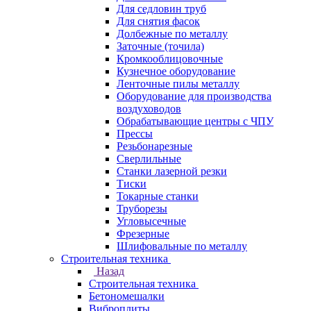
Для седловин труб
Для снятия фасок
Долбежные по металлу
Заточные (точила)
Кромкооблицовочные
Кузнечное оборудование
Ленточные пилы металлу
Оборудование для производства
воздуховодов
Обрабатывающие центры с ЧПУ
Прессы
Резьбонарезные
Сверлильные
Станки лазерной резки
Тиски
Токарные станки
Труборезы
Угловысечные
Фрезерные
Шлифовальные по металлу
Строительная техника
Назад
Строительная техника
Бетономешалки
Виброплиты