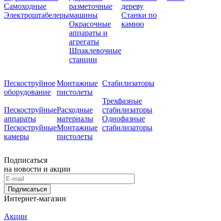
Самоходные
разметочные
дереву
Электроштабелеры
машины
Станки по
Окрасочные
камню
аппараты и
агрегаты
Шпаклевочные
станции
Пескоструйное
Монтажные
Стабилизаторы
оборудование
пистолеты
Трехфазные
Пескоструйные
Расходные
стабилизаторы
аппараты
материалы
Однофазные
Пескоструйные
Монтажные
стабилизаторы
камеры
пистолеты
Подписаться
на новости и акции
Подписаться
Интернет-магазин
Акции