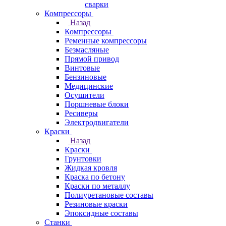
сварки
Компрессоры
Назад
Компрессоры
Ременные компрессоры
Безмасляные
Прямой привод
Винтовые
Бензиновые
Медицинские
Осушители
Поршневые блоки
Ресиверы
Электродвигатели
Краски
Назад
Краски
Грунтовки
Жидкая кровля
Краска по бетону
Краски по металлу
Полиуретановые составы
Резиновые краски
Эпоксидные составы
Станки