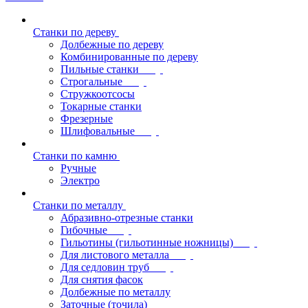
Станки по дереву
Долбежные по дереву
Комбинированные по дереву
Пильные станки
Строгальные
Стружкоотсосы
Токарные станки
Фрезерные
Шлифовальные
Станки по камню
Ручные
Электро
Станки по металлу
Абразивно-отрезные станки
Гибочные
Гильотины (гильотинные ножницы)
Для листового металла
Для седловин труб
Для снятия фасок
Долбежные по металлу
Заточные (точила)