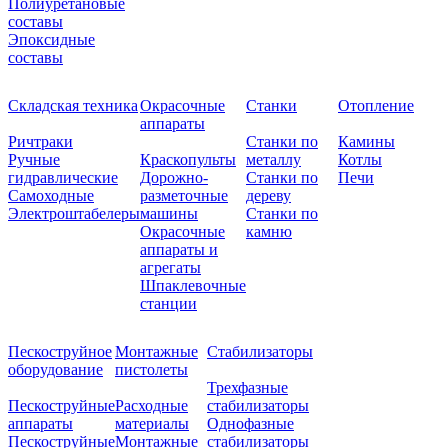
Полиуретановые
составы
Эпоксидные
составы
Складская техника
Окрасочные
Станки
Отопление
аппараты
Ричтраки
Станки по
Камины
Ручные
Краскопульты
металлу
Котлы
гидравлические
Дорожно-
Станки по
Печи
Самоходные
разметочные
дереву
Электроштабелеры
машины
Станки по
Окрасочные
камню
аппараты и
агрегаты
Шпаклевочные
станции
Пескоструйное
Монтажные
Стабилизаторы
оборудование
пистолеты
Трехфазные
Пескоструйные
Расходные
стабилизаторы
аппараты
материалы
Однофазные
Пескоструйные
Монтажные
стабилизаторы