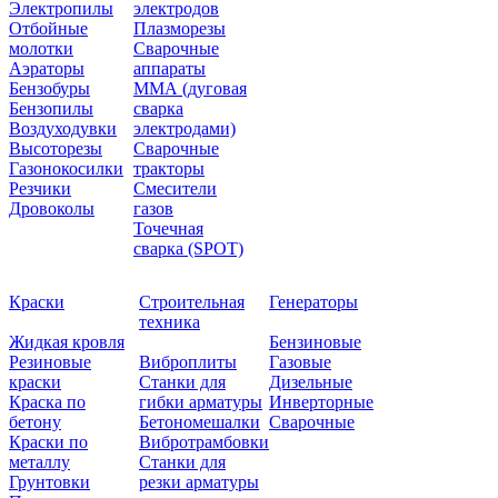
Электропилы
электродов
Отбойные
Плазморезы
молотки
Сварочные
Аэраторы
аппараты
Бензобуры
ММА (дуговая
Бензопилы
сварка
Воздуходувки
электродами)
Высоторезы
Сварочные
Газонокосилки
тракторы
Резчики
Смесители
Дровоколы
газов
Точечная
сварка (SPOT)
Краски
Строительная
Генераторы
техника
Жидкая кровля
Бензиновые
Резиновые
Виброплиты
Газовые
краски
Станки для
Дизельные
Краска по
гибки арматуры
Инверторные
бетону
Бетономешалки
Сварочные
Краски по
Вибротрамбовки
металлу
Станки для
Грунтовки
резки арматуры