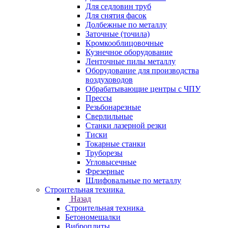
Для седловин труб
Для снятия фасок
Долбежные по металлу
Заточные (точила)
Кромкооблицовочные
Кузнечное оборудование
Ленточные пилы металлу
Оборудование для производства
воздуховодов
Обрабатывающие центры с ЧПУ
Прессы
Резьбонарезные
Сверлильные
Станки лазерной резки
Тиски
Токарные станки
Труборезы
Угловысечные
Фрезерные
Шлифовальные по металлу
Строительная техника
Назад
Строительная техника
Бетономешалки
Виброплиты