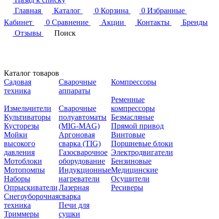
Главная
Каталог
0
Корзина
0
Избранные
Кабинет
0
Сравнение
Акции
Контакты
Бренды
Отзывы
Поиск
Каталог товаров
Садовая
Сварочные
Компрессоры
техника
аппараты
Ременные
Измельчители
Сварочные
компрессоры
Культиваторы
полуавтоматы
Безмасляные
Кусторезы
(MIG-MAG)
Прямой привод
Мойки
Аргоновая
Винтовые
высокого
сварка (TIG)
Поршневые блоки
давления
Газосварочное
Электродвигатели
Мотоблоки
оборудование
Бензиновые
Мотопомпы
Индукционные
Медицинские
Наборы
нагреватели
Осушители
Опрыскиватели
Лазерная
Ресиверы
Снегоуборочная
сварка
техника
Печи для
Триммеры
сушки