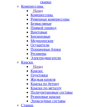
сварки
Компрессоры
Назад
Компрессоры
Ременные компрессоры
Безмасляные
Прямой привод
Винтовые
Бензиновые
Медицинские
Осушители
Поршневые блоки
Ресиверы
Электродвигатели
Краски
Назад
Краски
Грунтовки
Жидкая кровля
Краска по бетону
Краски по металлу
Полиуретановые составы
Резиновые краски
Эпоксидные составы
Станки