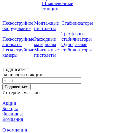
Шпаклевочные
станции
Пескоструйное
Монтажные
Стабилизаторы
оборудование
пистолеты
Трехфазные
Пескоструйные
Расходные
стабилизаторы
аппараты
материалы
Однофазные
Пескоструйные
Монтажные
стабилизаторы
камеры
пистолеты
Подписаться
на новости и акции
Подписаться
Интернет-магазин
Акции
Бренды
Франшиза
Компания
О компании