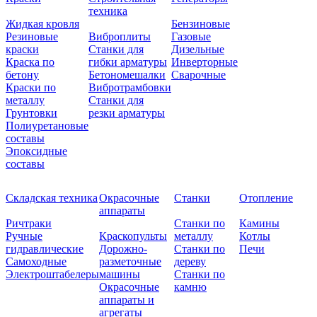
техника
Жидкая кровля
Бензиновые
Резиновые
Виброплиты
Газовые
краски
Станки для
Дизельные
Краска по
гибки арматуры
Инверторные
бетону
Бетономешалки
Сварочные
Краски по
Вибротрамбовки
металлу
Станки для
Грунтовки
резки арматуры
Полиуретановые
составы
Эпоксидные
составы
Складская техника
Окрасочные
Станки
Отопление
аппараты
Ричтраки
Станки по
Камины
Ручные
Краскопульты
металлу
Котлы
гидравлические
Дорожно-
Станки по
Печи
Самоходные
разметочные
дереву
Электроштабелеры
машины
Станки по
Окрасочные
камню
аппараты и
агрегаты