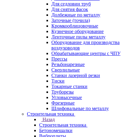
Для седловин труб
Для снятия фасок
Долбежные по металлу
Заточные (точила)
Кромкооблицовочные
Кузнечное оборудование
Ленточные пилы металлу
Оборудование для производства
воздуховодов
Обрабатывающие центры с ЧПУ
Прессы
Резьбонарезные
Сверлильные
Станки лазерной резки
Тиски
Токарные станки
Труборезы
Угловысечные
Фрезерные
Шлифовальные по металлу
Строительная техника
Назад
Строительная техника
Бетономешалки
Виброплиты