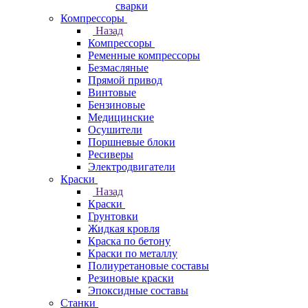
сварки
Компрессоры
Назад
Компрессоры
Ременные компрессоры
Безмасляные
Прямой привод
Винтовые
Бензиновые
Медицинские
Осушители
Поршневые блоки
Ресиверы
Электродвигатели
Краски
Назад
Краски
Грунтовки
Жидкая кровля
Краска по бетону
Краски по металлу
Полиуретановые составы
Резиновые краски
Эпоксидные составы
Станки