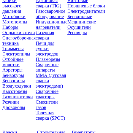
Мойки
Аргоновая
Винтовые
высокого
сварка (TIG)
Поршневые блоки
давления
Газосварочное
Электродвигатели
Мотоблоки
оборудование
Бензиновые
Мотопомпы
Индукционные
Медицинские
Наборы
нагреватели
Осушители
Опрыскиватели
Лазерная
Ресиверы
Снегоуборочная
сварка
техника
Печи для
Триммеры
сушки
Электропилы
электродов
Отбойные
Плазморезы
молотки
Сварочные
Аэраторы
аппараты
Бензобуры
ММА (дуговая
Бензопилы
сварка
Воздуходувки
электродами)
Высоторезы
Сварочные
Газонокосилки
тракторы
Резчики
Смесители
Дровоколы
газов
Точечная
сварка (SPOT)
Краски
Строительная
Генераторы