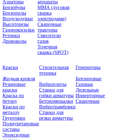
Аэраторы
аппараты
Бензобуры
ММА (дуговая
Бензопилы
сварка
Воздуходувки
электродами)
Высоторезы
Сварочные
Газонокосилки
тракторы
Резчики
Смесители
Дровоколы
газов
Точечная
сварка (SPOT)
Краски
Строительная
Генераторы
техника
Жидкая кровля
Бензиновые
Резиновые
Виброплиты
Газовые
краски
Станки для
Дизельные
Краска по
гибки арматуры
Инверторные
бетону
Бетономешалки
Сварочные
Краски по
Вибротрамбовки
металлу
Станки для
Грунтовки
резки арматуры
Полиуретановые
составы
Эпоксидные