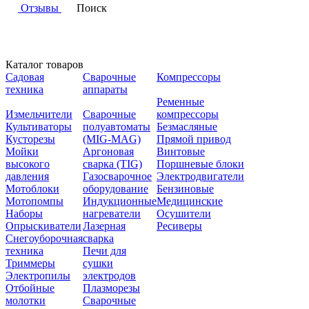
Отзывы
Поиск
Каталог товаров
Садовая
Сварочные
Компрессоры
техника
аппараты
Ременные
Измельчители
Сварочные
компрессоры
Культиваторы
полуавтоматы
Безмасляные
Кусторезы
(MIG-MAG)
Прямой привод
Мойки
Аргоновая
Винтовые
высокого
сварка (TIG)
Поршневые блоки
давления
Газосварочное
Электродвигатели
Мотоблоки
оборудование
Бензиновые
Мотопомпы
Индукционные
Медицинские
Наборы
нагреватели
Осушители
Опрыскиватели
Лазерная
Ресиверы
Снегоуборочная
сварка
техника
Печи для
Триммеры
сушки
Электропилы
электродов
Отбойные
Плазморезы
молотки
Сварочные