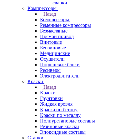
сварки
Компрессоры
Назад
Компрессоры
Ременные компрессоры
Безмасляные
Прямой привод
Винтовые
Бензиновые
Медицинские
Осушители
Поршневые блоки
Ресиверы
Электродвигатели
Краски
Назад
Краски
Грунтовки
Жидкая кровля
Краска по бетону
Краски по металлу
Полиуретановые составы
Резиновые краски
Эпоксидные составы
Станки