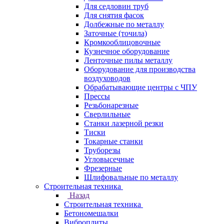
Для седловин труб
Для снятия фасок
Долбежные по металлу
Заточные (точила)
Кромкооблицовочные
Кузнечное оборудование
Ленточные пилы металлу
Оборудование для производства
воздуховодов
Обрабатывающие центры с ЧПУ
Прессы
Резьбонарезные
Сверлильные
Станки лазерной резки
Тиски
Токарные станки
Труборезы
Угловысечные
Фрезерные
Шлифовальные по металлу
Строительная техника
Назад
Строительная техника
Бетономешалки
Виброплиты