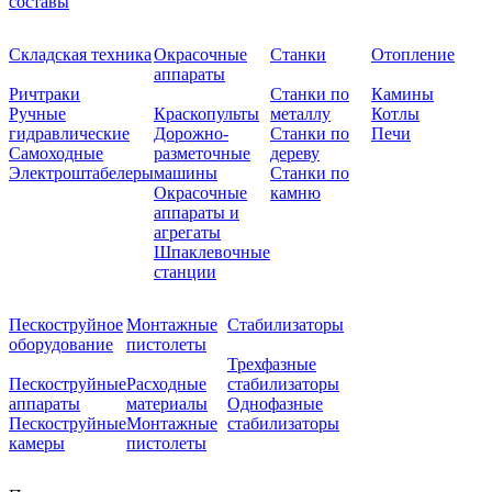
составы
Складская техника
Окрасочные
Станки
Отопление
аппараты
Ричтраки
Станки по
Камины
Ручные
Краскопульты
металлу
Котлы
гидравлические
Дорожно-
Станки по
Печи
Самоходные
разметочные
дереву
Электроштабелеры
машины
Станки по
Окрасочные
камню
аппараты и
агрегаты
Шпаклевочные
станции
Пескоструйное
Монтажные
Стабилизаторы
оборудование
пистолеты
Трехфазные
Пескоструйные
Расходные
стабилизаторы
аппараты
материалы
Однофазные
Пескоструйные
Монтажные
стабилизаторы
камеры
пистолеты