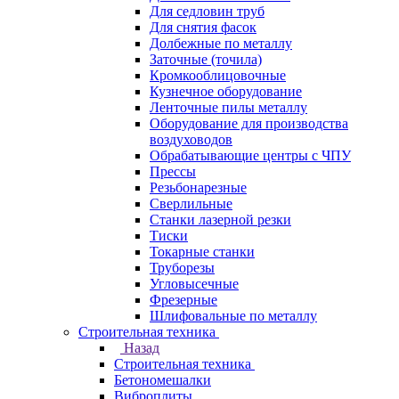
Для седловин труб
Для снятия фасок
Долбежные по металлу
Заточные (точила)
Кромкооблицовочные
Кузнечное оборудование
Ленточные пилы металлу
Оборудование для производства
воздуховодов
Обрабатывающие центры с ЧПУ
Прессы
Резьбонарезные
Сверлильные
Станки лазерной резки
Тиски
Токарные станки
Труборезы
Угловысечные
Фрезерные
Шлифовальные по металлу
Строительная техника
Назад
Строительная техника
Бетономешалки
Виброплиты