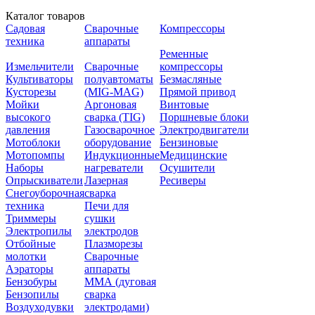
Каталог товаров
Садовая
Сварочные
Компрессоры
техника
аппараты
Ременные
Измельчители
Сварочные
компрессоры
Культиваторы
полуавтоматы
Безмасляные
Кусторезы
(MIG-MAG)
Прямой привод
Мойки
Аргоновая
Винтовые
высокого
сварка (TIG)
Поршневые блоки
давления
Газосварочное
Электродвигатели
Мотоблоки
оборудование
Бензиновые
Мотопомпы
Индукционные
Медицинские
Наборы
нагреватели
Осушители
Опрыскиватели
Лазерная
Ресиверы
Снегоуборочная
сварка
техника
Печи для
Триммеры
сушки
Электропилы
электродов
Отбойные
Плазморезы
молотки
Сварочные
Аэраторы
аппараты
Бензобуры
ММА (дуговая
Бензопилы
сварка
Воздуходувки
электродами)