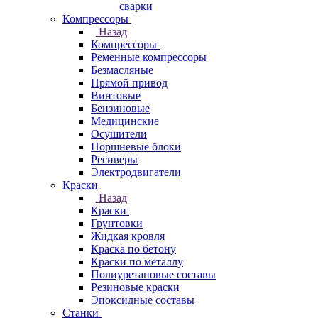
сварки
Компрессоры
Назад
Компрессоры
Ременные компрессоры
Безмасляные
Прямой привод
Винтовые
Бензиновые
Медицинские
Осушители
Поршневые блоки
Ресиверы
Электродвигатели
Краски
Назад
Краски
Грунтовки
Жидкая кровля
Краска по бетону
Краски по металлу
Полиуретановые составы
Резиновые краски
Эпоксидные составы
Станки