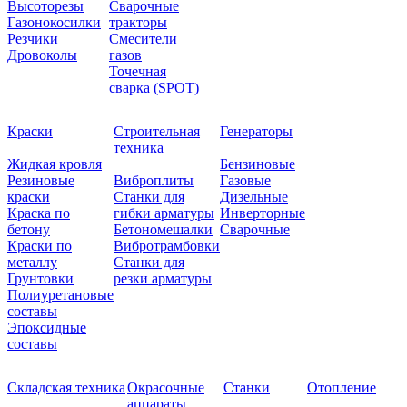
Высоторезы
Сварочные
Газонокосилки
тракторы
Резчики
Смесители
Дровоколы
газов
Точечная
сварка (SPOT)
Краски
Строительная
Генераторы
техника
Жидкая кровля
Бензиновые
Резиновые
Виброплиты
Газовые
краски
Станки для
Дизельные
Краска по
гибки арматуры
Инверторные
бетону
Бетономешалки
Сварочные
Краски по
Вибротрамбовки
металлу
Станки для
Грунтовки
резки арматуры
Полиуретановые
составы
Эпоксидные
составы
Складская техника
Окрасочные
Станки
Отопление
аппараты