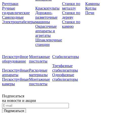
Ричтраки
Станки по
Камины
Ручные
Краскопульты
металлу
Котлы
гидравлические
Дорожно-
Станки по
Печи
Самоходные
разметочные
дереву
Электроштабелеры
машины
Станки по
Окрасочные
камню
аппараты и
агрегаты
Шпаклевочные
станции
Пескоструйное
Монтажные
Стабилизаторы
оборудование
пистолеты
Трехфазные
Пескоструйные
Расходные
стабилизаторы
аппараты
материалы
Однофазные
Пескоструйные
Монтажные
стабилизаторы
камеры
пистолеты
Подписаться
на новости и акции
Подписаться