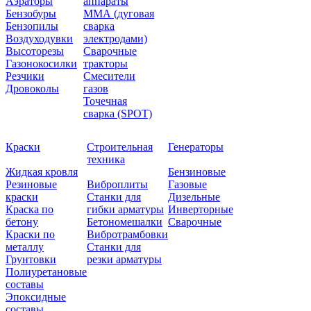
Аэраторы
аппараты
Бензобуры
ММА (дуговая
Бензопилы
сварка
Воздуходувки
электродами)
Высоторезы
Сварочные
Газонокосилки
тракторы
Резчики
Смесители
Дровоколы
газов
Точечная
сварка (SPOT)
Краски
Строительная
Генераторы
техника
Жидкая кровля
Бензиновые
Резиновые
Виброплиты
Газовые
краски
Станки для
Дизельные
Краска по
гибки арматуры
Инверторные
бетону
Бетономешалки
Сварочные
Краски по
Вибротрамбовки
металлу
Станки для
Грунтовки
резки арматуры
Полиуретановые
составы
Эпоксидные
составы