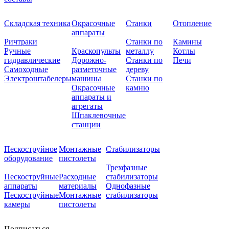
Складская техника
Окрасочные
Станки
Отопление
аппараты
Ричтраки
Станки по
Камины
Ручные
Краскопульты
металлу
Котлы
гидравлические
Дорожно-
Станки по
Печи
Самоходные
разметочные
дереву
Электроштабелеры
машины
Станки по
Окрасочные
камню
аппараты и
агрегаты
Шпаклевочные
станции
Пескоструйное
Монтажные
Стабилизаторы
оборудование
пистолеты
Трехфазные
Пескоструйные
Расходные
стабилизаторы
аппараты
материалы
Однофазные
Пескоструйные
Монтажные
стабилизаторы
камеры
пистолеты
Подписаться