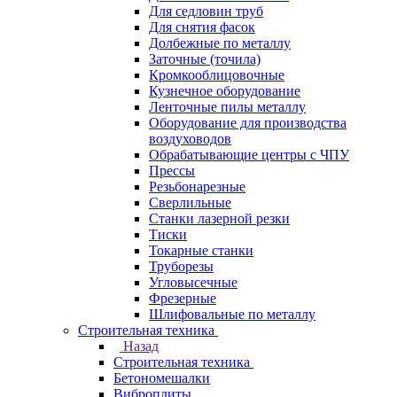
Для седловин труб
Для снятия фасок
Долбежные по металлу
Заточные (точила)
Кромкооблицовочные
Кузнечное оборудование
Ленточные пилы металлу
Оборудование для производства
воздуховодов
Обрабатывающие центры с ЧПУ
Прессы
Резьбонарезные
Сверлильные
Станки лазерной резки
Тиски
Токарные станки
Труборезы
Угловысечные
Фрезерные
Шлифовальные по металлу
Строительная техника
Назад
Строительная техника
Бетономешалки
Виброплиты