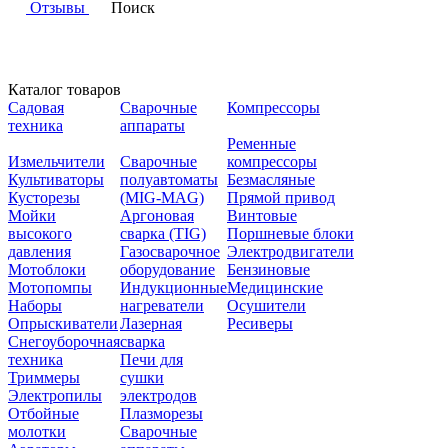
Отзывы
Поиск
Каталог товаров
Садовая
Сварочные
Компрессоры
техника
аппараты
Ременные
Измельчители
Сварочные
компрессоры
Культиваторы
полуавтоматы
Безмасляные
Кусторезы
(MIG-MAG)
Прямой привод
Мойки
Аргоновая
Винтовые
высокого
сварка (TIG)
Поршневые блоки
давления
Газосварочное
Электродвигатели
Мотоблоки
оборудование
Бензиновые
Мотопомпы
Индукционные
Медицинские
Наборы
нагреватели
Осушители
Опрыскиватели
Лазерная
Ресиверы
Снегоуборочная
сварка
техника
Печи для
Триммеры
сушки
Электропилы
электродов
Отбойные
Плазморезы
молотки
Сварочные