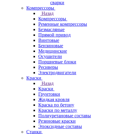
сварки
Компрессоры
Назад
Компрессоры
Ременные компрессоры
Безмасляные
Прямой привод
Винтовые
Бензиновые
Медицинские
Осушители
Поршневые блоки
Ресиверы
Электродвигатели
Краски
Назад
Краски
Грунтовки
Жидкая кровля
Краска по бетону
Краски по металлу
Полиуретановые составы
Резиновые краски
Эпоксидные составы
Станки