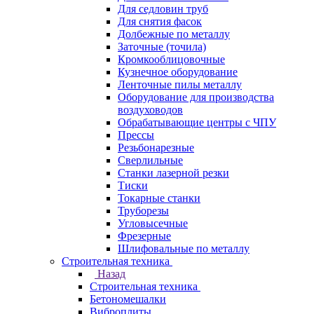
Для седловин труб
Для снятия фасок
Долбежные по металлу
Заточные (точила)
Кромкооблицовочные
Кузнечное оборудование
Ленточные пилы металлу
Оборудование для производства
воздуховодов
Обрабатывающие центры с ЧПУ
Прессы
Резьбонарезные
Сверлильные
Станки лазерной резки
Тиски
Токарные станки
Труборезы
Угловысечные
Фрезерные
Шлифовальные по металлу
Строительная техника
Назад
Строительная техника
Бетономешалки
Виброплиты