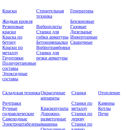
Краски
Строительная
Генераторы
техника
Жидкая кровля
Бензиновые
Резиновые
Виброплиты
Газовые
краски
Станки для
Дизельные
Краска по
гибки арматуры
Инверторные
бетону
Бетономешалки
Сварочные
Краски по
Вибротрамбовки
металлу
Станки для
Грунтовки
резки арматуры
Полиуретановые
составы
Эпоксидные
составы
Складская техника
Окрасочные
Станки
Отопление
аппараты
Ричтраки
Станки по
Камины
Ручные
Краскопульты
металлу
Котлы
гидравлические
Дорожно-
Станки по
Печи
Самоходные
разметочные
дереву
Электроштабелеры
машины
Станки по
Окрасочные
камню