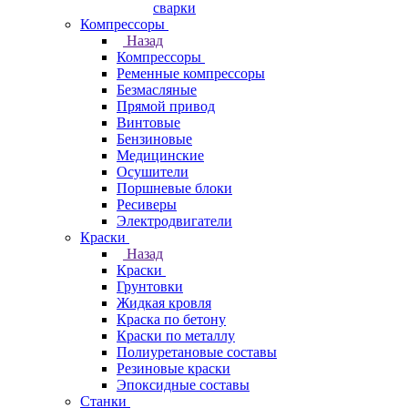
сварки
Компрессоры
Назад
Компрессоры
Ременные компрессоры
Безмасляные
Прямой привод
Винтовые
Бензиновые
Медицинские
Осушители
Поршневые блоки
Ресиверы
Электродвигатели
Краски
Назад
Краски
Грунтовки
Жидкая кровля
Краска по бетону
Краски по металлу
Полиуретановые составы
Резиновые краски
Эпоксидные составы
Станки