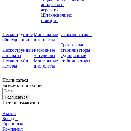
аппараты и
агрегаты
Шпаклевочные
станции
Пескоструйное
Монтажные
Стабилизаторы
оборудование
пистолеты
Трехфазные
Пескоструйные
Расходные
стабилизаторы
аппараты
материалы
Однофазные
Пескоструйные
Монтажные
стабилизаторы
камеры
пистолеты
Подписаться
на новости и акции
Подписаться
Интернет-магазин
Акции
Бренды
Франшиза
Компания