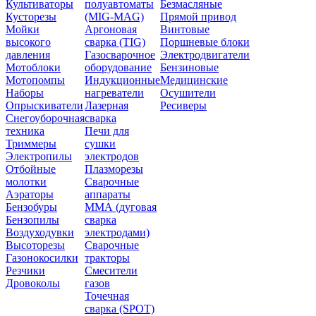
Культиваторы
полуавтоматы
Безмасляные
Кусторезы
(MIG-MAG)
Прямой привод
Мойки
Аргоновая
Винтовые
высокого
сварка (TIG)
Поршневые блоки
давления
Газосварочное
Электродвигатели
Мотоблоки
оборудование
Бензиновые
Мотопомпы
Индукционные
Медицинские
Наборы
нагреватели
Осушители
Опрыскиватели
Лазерная
Ресиверы
Снегоуборочная
сварка
техника
Печи для
Триммеры
сушки
Электропилы
электродов
Отбойные
Плазморезы
молотки
Сварочные
Аэраторы
аппараты
Бензобуры
ММА (дуговая
Бензопилы
сварка
Воздуходувки
электродами)
Высоторезы
Сварочные
Газонокосилки
тракторы
Резчики
Смесители
Дровоколы
газов
Точечная
сварка (SPOT)