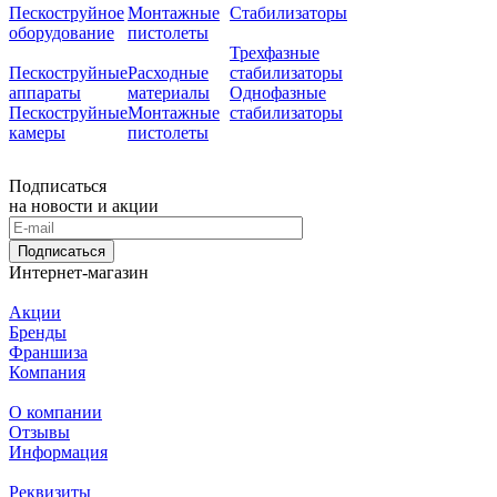
Пескоструйное
Монтажные
Стабилизаторы
оборудование
пистолеты
Трехфазные
Пескоструйные
Расходные
стабилизаторы
аппараты
материалы
Однофазные
Пескоструйные
Монтажные
стабилизаторы
камеры
пистолеты
Подписаться
на новости и акции
Подписаться
Интернет-магазин
Акции
Бренды
Франшиза
Компания
О компании
Отзывы
Информация
Реквизиты