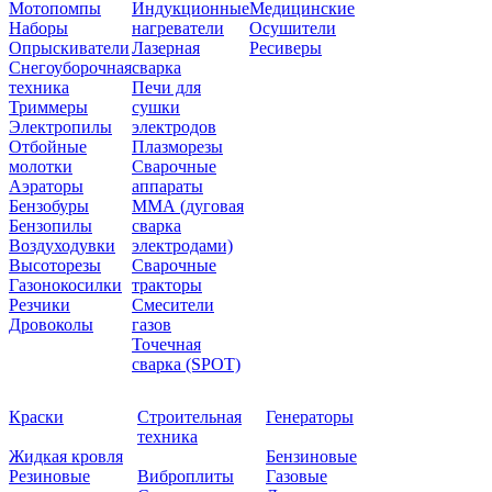
Мотопомпы
Индукционные
Медицинские
Наборы
нагреватели
Осушители
Опрыскиватели
Лазерная
Ресиверы
Снегоуборочная
сварка
техника
Печи для
Триммеры
сушки
Электропилы
электродов
Отбойные
Плазморезы
молотки
Сварочные
Аэраторы
аппараты
Бензобуры
ММА (дуговая
Бензопилы
сварка
Воздуходувки
электродами)
Высоторезы
Сварочные
Газонокосилки
тракторы
Резчики
Смесители
Дровоколы
газов
Точечная
сварка (SPOT)
Краски
Строительная
Генераторы
техника
Жидкая кровля
Бензиновые
Резиновые
Виброплиты
Газовые