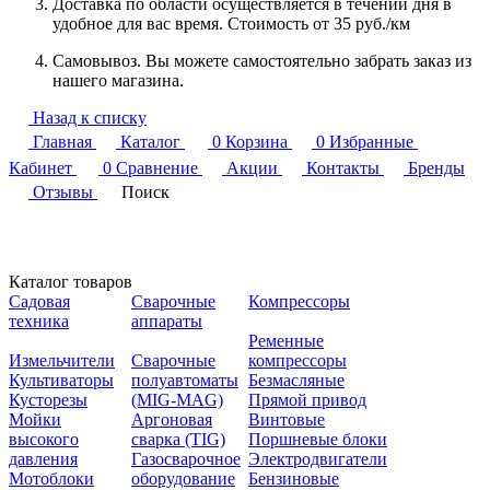
Доставка по области осуществляется в течении дня в
удобное для вас время. Стоимость от 35 руб./км
Самовывоз. Вы можете самостоятельно забрать заказ из
нашего магазина.
Назад к списку
Главная
Каталог
0
Корзина
0
Избранные
Кабинет
0
Сравнение
Акции
Контакты
Бренды
Отзывы
Поиск
Каталог товаров
Садовая
Сварочные
Компрессоры
техника
аппараты
Ременные
Измельчители
Сварочные
компрессоры
Культиваторы
полуавтоматы
Безмасляные
Кусторезы
(MIG-MAG)
Прямой привод
Мойки
Аргоновая
Винтовые
высокого
сварка (TIG)
Поршневые блоки
давления
Газосварочное
Электродвигатели
Мотоблоки
оборудование
Бензиновые