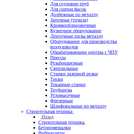
Для седловин труб
Для снятия фасок
Долбежные по металлу
Заточные (точила)
Кромкооблицовочные
Кузнечное оборудование
Ленточные пилы металлу
Оборудование для производства
воздуховодов
Обрабатывающие центры с ЧПУ
Прессы
Резьбонарезные
Сверлильные
Станки лазерной резки
Тиски
Токарные станки
Труборезы
Угловысечные
Фрезерные
Шлифовальные по металлу
Строительная техника
Назад
Строительная техника
Бетономешалки
Виброплиты