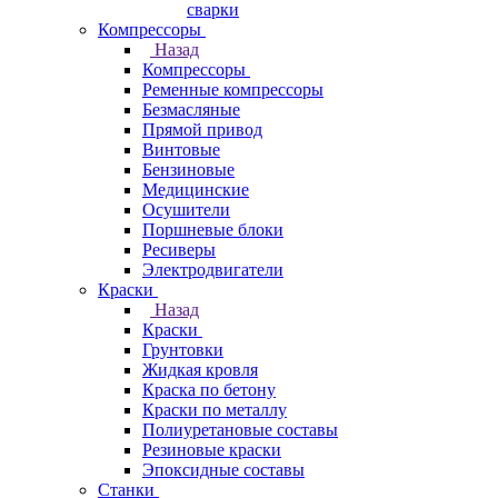
сварки
Компрессоры
Назад
Компрессоры
Ременные компрессоры
Безмасляные
Прямой привод
Винтовые
Бензиновые
Медицинские
Осушители
Поршневые блоки
Ресиверы
Электродвигатели
Краски
Назад
Краски
Грунтовки
Жидкая кровля
Краска по бетону
Краски по металлу
Полиуретановые составы
Резиновые краски
Эпоксидные составы
Станки