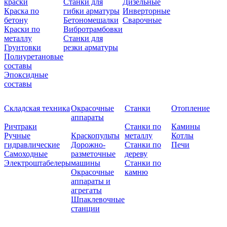
краски
Станки для
Дизельные
Краска по
гибки арматуры
Инверторные
бетону
Бетономешалки
Сварочные
Краски по
Вибротрамбовки
металлу
Станки для
Грунтовки
резки арматуры
Полиуретановые
составы
Эпоксидные
составы
Складская техника
Окрасочные
Станки
Отопление
аппараты
Ричтраки
Станки по
Камины
Ручные
Краскопульты
металлу
Котлы
гидравлические
Дорожно-
Станки по
Печи
Самоходные
разметочные
дереву
Электроштабелеры
машины
Станки по
Окрасочные
камню
аппараты и
агрегаты
Шпаклевочные
станции