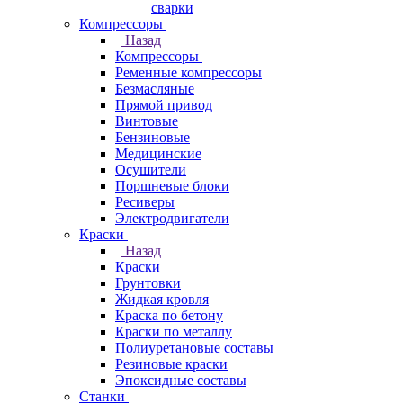
сварки
Компрессоры
Назад
Компрессоры
Ременные компрессоры
Безмасляные
Прямой привод
Винтовые
Бензиновые
Медицинские
Осушители
Поршневые блоки
Ресиверы
Электродвигатели
Краски
Назад
Краски
Грунтовки
Жидкая кровля
Краска по бетону
Краски по металлу
Полиуретановые составы
Резиновые краски
Эпоксидные составы
Станки