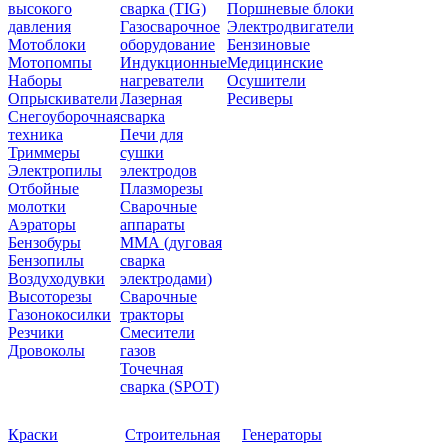
высокого
сварка (TIG)
Поршневые блоки
давления
Газосварочное
Электродвигатели
Мотоблоки
оборудование
Бензиновые
Мотопомпы
Индукционные
Медицинские
Наборы
нагреватели
Осушители
Опрыскиватели
Лазерная
Ресиверы
Снегоуборочная
сварка
техника
Печи для
Триммеры
сушки
Электропилы
электродов
Отбойные
Плазморезы
молотки
Сварочные
Аэраторы
аппараты
Бензобуры
ММА (дуговая
Бензопилы
сварка
Воздуходувки
электродами)
Высоторезы
Сварочные
Газонокосилки
тракторы
Резчики
Смесители
Дровоколы
газов
Точечная
сварка (SPOT)
Краски
Строительная
Генераторы