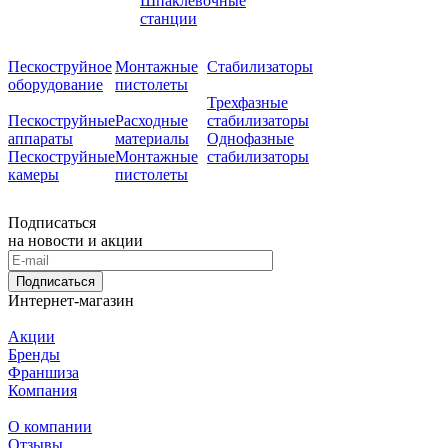
Шпаклевочные
станции
Пескоструйное
Монтажные
Стабилизаторы
оборудование
пистолеты
Трехфазные
Пескоструйные
Расходные
стабилизаторы
аппараты
материалы
Однофазные
Пескоструйные
Монтажные
стабилизаторы
камеры
пистолеты
Подписаться
на новости и акции
Подписаться
Интернет-магазин
Акции
Бренды
Франшиза
Компания
О компании
Отзывы