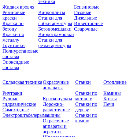
техника
Жидкая кровля
Бензиновые
Резиновые
Виброплиты
Газовые
краски
Станки для
Дизельные
Краска по
гибки арматуры
Инверторные
бетону
Бетономешалки
Сварочные
Краски по
Вибротрамбовки
металлу
Станки для
Грунтовки
резки арматуры
Полиуретановые
составы
Эпоксидные
составы
Складская техника
Окрасочные
Станки
Отопление
аппараты
Ричтраки
Станки по
Камины
Ручные
Краскопульты
металлу
Котлы
гидравлические
Дорожно-
Станки по
Печи
Самоходные
разметочные
дереву
Электроштабелеры
машины
Станки по
Окрасочные
камню
аппараты и
агрегаты