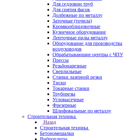
Для седловин труб
Для снятия фасок
Долбежные по металлу
Заточные (точила)
Кромкооблицовочные
Кузнечное оборудование
Ленточные пилы металлу
Оборудование для производства
воздуховодов
Обрабатывающие центры с ЧПУ
Прессы
Резьбонарезные
Сверлильные
Станки лазерной резки
Тиски
Токарные станки
Труборезы
Угловысечные
Фрезерные
Шлифовальные по металлу
Строительная техника
Назад
Строительная техника
Бетономешалки
Виброплиты